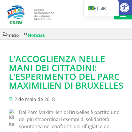
Barra de Fe
PT_BR
EN
IT
LEITURAS 
Início
Notícias
ES
L’ACCOGLIENZA NELLE
MANI DEI CITTADINI:
L’ESPERIMENTO DEL PARC
MAXIMILIEN DI BRUXELLES
2 de maio de 2018
Dal Parc Maximilien di Bruxelles è partito uno
dei più straordinari esempi di solidarietà
spontanea nei confronti dei rifugiati e dei