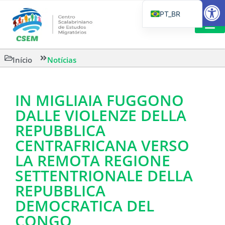
Barra de Fe
PT_BR
EN
IT
LEITURAS 
Início
Notícias
ES
IN MIGLIAIA FUGGONO
DALLE VIOLENZE DELLA
REPUBBLICA
CENTRAFRICANA VERSO
LA REMOTA REGIONE
SETTENTRIONALE DELLA
REPUBBLICA
DEMOCRATICA DEL
CONGO