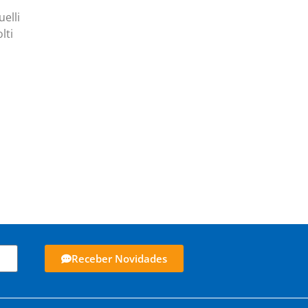
elli
lti
Receber Novidades