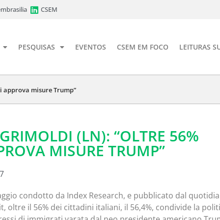
mbrasilia
CSEM
PESQUISAS
EVENTOS
CSEM EM FOCO
LEITURAS S
ani approva misure Trump”
 GRIMOLDI (LN): “OLTRE 56%
PPROVA MISURE TRUMP”
17
gio condotto da Index Research, e pubblicato dal quotidi
it, oltre il 56% dei cittadini italiani, il 56,4%, condivide la polit
ngressi di immigrati varata dal neo presidente americano Tr