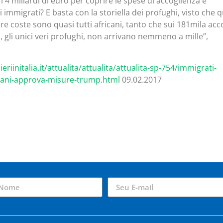
4 miliardi di euro per coprire le spese di accoglienza e
mmigrati? E basta con la storiella dei profughi, visto che qu
e coste sono quasi tutti africani, tanto che sui 181mila acco
ani, gli unici veri profughi, non arrivano nemmeno a mille”,
eriinitalia.it/attualita/attualita/attualita-sp-754/immigrati-
aliani-approva-misure-trump.html
09.02.2017