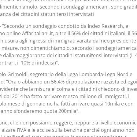
 dimentichiamolo, secondo i sondaggi americani, sono gradi
nza dei cittadini statunitensi intervistati
– “Secondo un sondaggio condotto da Index Research, e
online Affaritaliani.it, oltre il 56% dei cittadini italiani, il 5
 chiusura agli ingressi di immigrati varata dal neo presidente
 misure, non dimentichiamolo, secondo i sondaggi america
 dalla maggioranza dei cittadini statunitensi intervistati (il
ontrari, il 10% di indecisi)”.
olo Grimoldi, segretario della Lega Lombarda-Lega Nord e
d. “Ora o abbiamo un 56,4% di popolazione razzista ed ego
vidente che la misura e’ colma e i cittadini chiedono di inve
zi dal 2014 ha fatto arrivare mezzo milione di immigrati, il
olo mese di gennaio ne ha fatti arrivare quasi 10mila e con
e anno sfonderemo quota 200mila”.
one, che non possiamo reggere, neppure a livello economic
alzare l’IVA e le accise sulla benzina perché ogni anno non