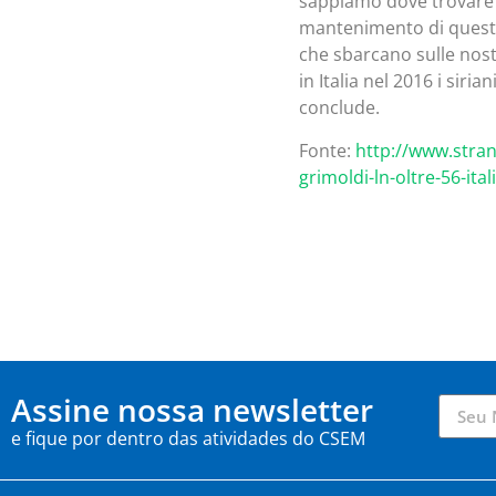
sappiamo dove trovare i 
mantenimento di questi i
che sbarcano sulle nostr
in Italia nel 2016 i siri
conclude.
Fonte:
http://www.strani
grimoldi-ln-oltre-56-it
Assine nossa newsletter
e fique por dentro das atividades do CSEM