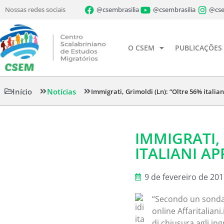
Nossas redes sociais
@csembrasilia
@csembrasilia
@cse
O CSEM
PUBLICAÇÕES
Início
Notícias
Immigrati, Grimoldi (Ln): “Oltre 56% itali
IMMIGRATI,
ITALIANI A
9 de fevereiro de 20
“Secondo un sondag
online Affaritaliani.
di chiusura agli i