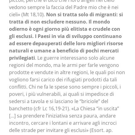
piccoli, perché vi dico che i loro angeli nel cielo
vedono sempre la faccia del Padre mio che è nei
cieli» (Mt 18,10).
Non si tratta solo di migranti: si
tratta di non escludere nessuno. Il mondo
odierno è ogni giorno più elitista e crudele con
gli esclusi. I Paesi in via di sviluppo continuano
ad essere depauperati delle loro migliori risorse
naturali e umane a beneficio di pochi mercati
privilegiati
. Le guerre interessano solo alcune
regioni del mondo, ma le armi per farle vengono
prodotte e vendute in altre regioni, le quali poi non
vogliono farsi carico dei rifugiati prodotti da tali
conflitti. Chi ne fa le spese sono sempre i piccoli, i
poveri, i più vulnerabili, ai quali si impedisce di
sedersi a tavola e si lasciano le “briciole” del
banchetto (cfr Lc 16,19-21). «La Chiesa “in uscita”
[…] sa prendere l’iniziativa senza paura, andare
incontro, cercare i lontani e arrivare agli incroci
delle strade per invitare gli esclusi» (Esort. ap.