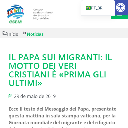
Barra de Fe
PT_BR
EN
IT
LEITURAS 
Início
Notícias
ES
IL PAPA SUI MIGRANTI: IL
MOTTO DEI VERI
CRISTIANI È «PRIMA GLI
ULTIMI»
29 de maio de 2019
Ecco il testo del Messaggio del Papa, presentato
questa mattina in sala stampa vaticana, per la
Giornata mondiale del migrante e del rifugiato