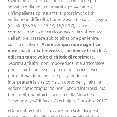
razionale. La compassione tocca le corde più
sensibili della nostra umanità, provocando
un’impellente spinta a “farsi prossimo” di chi
vediamo in difficoltà. Come Gesù stesso ci insegna
(cfr Mt 9,35-36; 14,13-14; 15,32-37), avere
compassione significa riconoscere la sofferenza
dell’altro e passare subito all’azione per lenire,
curare e salvare.
Avere compassione significa
dare spazio alla tenerezza, che invece la società
odierna tante volte ci chiede di reprimere
.
«Aprirsi agli altri non impoverisce, ma arricchisce,
perché aiuta ad essere più umani: a riconoscersi
parte attiva di un insieme più grande e a
interpretare la vita come un dono per gli altri; a
vedere come traguardo non i propri interessi, ma il
bene dell’umanità» (Discorso nella Moschea
“Heydar Aliyev”di Baku, Azerbaijan, 2 ottobre 2016).
«Guardatevi dal disprezzare uno solo di questi