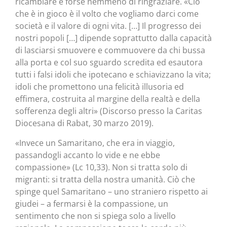
ricambiare e forse nemmeno di ringraziare. «Ciò
che è in gioco è il volto che vogliamo darci come
società e il valore di ogni vita. […] Il progresso dei
nostri popoli […] dipende soprattutto dalla capacità
di lasciarsi smuovere e commuovere da chi bussa
alla porta e col suo sguardo scredita ed esautora
tutti i falsi idoli che ipotecano e schiavizzano la vita;
idoli che promettono una felicità illusoria ed
effimera, costruita al margine della realtà e della
sofferenza degli altri» (Discorso presso la Caritas
Diocesana di Rabat, 30 marzo 2019).
«Invece un Samaritano, che era in viaggio,
passandogli accanto lo vide e ne ebbe
compassione» (Lc 10,33). Non si tratta solo di
migranti: si tratta della nostra umanità. Ciò che
spinge quel Samaritano – uno straniero rispetto ai
giudei – a fermarsi è la compassione, un
sentimento che non si spiega solo a livello