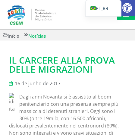
Barra de Fe
PT_BR
EN
IT
LEITURAS 
Início
Notícias
ES
IL CARCERE ALLA PROVA
DELLE MIGRAZIONI
16 de junho de 2017
Dagli anni Novanta si è assistito al boom
penitenziario con una presenza sempre più
massiccia di detenuti stranieri. Oggi sono il
30% (oltre 19mila, con 16.500 africani),
dislocati prevalentemente nel centronord (80%).
Non sono integrati e vivono gravi situazioni di