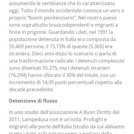
assumendo le sembianze che lo caratterizzano
oggi. Tutto il mondo occidentale conosce un vero e
proprio “boom penitenziario”. Nel nostro paese
sono soprattutto tossicodipendenti e migranti a
finire in prigione. Guardando i dati, nel 1991 la
popolazione detenuta in Italia era composta da
35.469 persone, il 15,13% di queste (5.365) era
straniera. Dieci anni dopo lo scenario ci parla di
una trasformazione radicale: i detenuti complessivi
sono diventati 55.275, ma i detenuti stranieri
(16.294) hanno sfiorato il 30% del totale, con un
incremento di 14,35 punti percentuali rispetto alla
decade precedente.
Detenzione di flusso
In uno studio dell’associazione A Buon Diritto del
2011, Lampedusa non è un’isola. Profughi e
migranti alle porte dell’Italia (studio da cui abbiamo
tratto i dati), si fa notare come a parlarci della