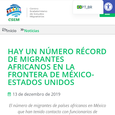
Barra de Fe
PT_BR
EN
IT
LEITURAS 
Início
Notícias
ES
HAY UN NÚMERO RÉCORD
DE MIGRANTES
AFRICANOS EN LA
FRONTERA DE MÉXICO-
ESTADOS UNIDOS
13 de dezembro de 2019
El número de migrantes de países africanos en México
que han tenido contacto con funcionarios de