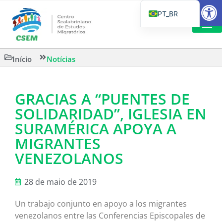
Barra de Fe
PT_BR
EN
IT
LEITURAS 
Início
Notícias
ES
GRACIAS A “PUENTES DE
SOLIDARIDAD”, IGLESIA EN
SURAMÉRICA APOYA A
MIGRANTES
VENEZOLANOS
28 de maio de 2019
Un trabajo conjunto en apoyo a los migrantes
venezolanos entre las Conferencias Episcopales de