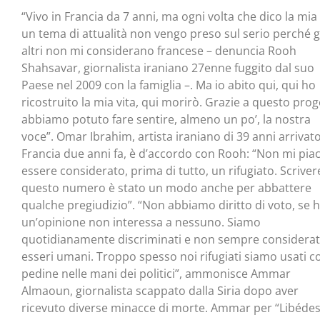
“Vivo in Francia da 7 anni, ma ogni volta che dico la mia
un tema di attualità non vengo preso sul serio perché g
altri non mi considerano francese – denuncia Rooh
Shahsavar, giornalista iraniano 27enne fuggito dal suo
Paese nel 2009 con la famiglia –. Ma io abito qui, qui ho
ricostruito la mia vita, qui morirò. Grazie a questo prog
abbiamo potuto fare sentire, almeno un po’, la nostra
voce”. Omar Ibrahim, artista iraniano di 39 anni arrivato
Francia due anni fa, è d’accordo con Rooh: “Non mi pia
essere considerato, prima di tutto, un rifugiato. Scriver
questo numero è stato un modo anche per abbattere
qualche pregiudizio”. “Non abbiamo diritto di voto, se 
un’opinione non interessa a nessuno. Siamo
quotidianamente discriminati e non sempre considerat
esseri umani. Troppo spesso noi rifugiati siamo usati 
pedine nelle mani dei politici”, ammonisce Ammar
Almaoun, giornalista scappato dalla Siria dopo aver
ricevuto diverse minacce di morte. Ammar per “Libéde