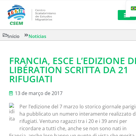
LEITURAS 
Início
Notícias
FRANCIA, ESCE L’EDIZIONE D
LIBÉRATION SCRITTA DA 21
RIFUGIATI
13 de março de 2017
Per l’edizione del 7 marzo lo storico giornale parig
ha pubblicato un numero interamente realizzato d
rifugiati. Ventuno ragazzi tra i 20 e i 39 anni per
ricordare a tutti che, anche se non sono nati in
Francia, anche loro hanno un punto di vista che merita 