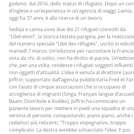
godono, dal 2016, dello status di rifugiato. Dopo un co
d’inglese e un’esperienza in un’agenzia di viaggi, Lamia,
oggi ha 37 anni, è alla ricerca di un lavoro.
Sediqa e Lamia sono due dei 21 rifugiati coinvolti da
“Libération”, la storica testata parigina, per la realizzaz
del numero speciale “Libé des réfugiés”, uscito in edico
martedì 7 marzo. Un’edizione per raccontare la Francia
vista da chi, di solito, non ha diritto di parola. Un’edizi
che, per una volta, rendesse i rifugiati soggetti influenti
non oggetti d’attualità. L’idea è venuta al direttore Laur
Joffrin: supportato dall’agenzia pubblicitaria Fred et Far
con l’aiuto di cinque associazioni che si occupano di
accoglienza di migranti (Singa, Français langue d’accueil
Baam, Dom’Asile e Kodiko), Joffrin ha cominciato un
paziente lavoro per mettere in piedi una squadra di un
ventina di persone, conquistando, piano piano, anche i
redattori più reticenti. “Troppo impegnativo, troppo
complicato. La destra avrebbe schiacciato l’idea. E poi,