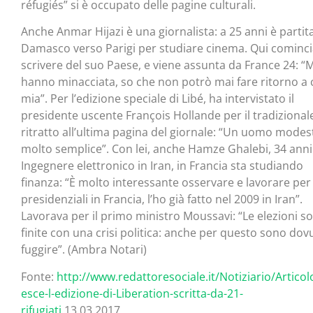
réfugiés” si è occupato delle pagine culturali.
Anche Anmar Hijazi è una giornalista: a 25 anni è partit
Damasco verso Parigi per studiare cinema. Qui cominci
scrivere del suo Paese, e viene assunta da France 24: “M
hanno minacciata, so che non potrò mai fare ritorno a 
mia”. Per l’edizione speciale di Libé, ha intervistato il
presidente uscente François Hollande per il tradizional
ritratto all’ultima pagina del giornale: “Un uomo modes
molto semplice”. Con lei, anche Hamze Ghalebi, 34 anni
Ingegnere elettronico in Iran, in Francia sta studiando
finanza: “È molto interessante osservare e lavorare per 
presidenziali in Francia, l’ho già fatto nel 2009 in Iran”.
Lavorava per il primo ministro Moussavi: “Le elezioni s
finite con una crisi politica: anche per questo sono dov
fuggire”. (Ambra Notari)
Fonte:
http://www.redattoresociale.it/Notiziario/Artico
esce-l-edizione-di-Liberation-scritta-da-21-
rifugiati
13.03.2017