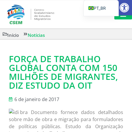
Barra de Fe
PT_BR
EN
IT
LEITURAS 
Início
Notícias
ES
FORÇA DE TRABALHO
GLOBAL CONTA COM 150
MILHÕES DE MIGRANTES,
DIZ ESTUDO DA OIT
6 de janeiro de 2017
Documento fornece dados detalhados
sobre mão de obra e migração para formuladores
de políticas públicas. Estudo da Organização