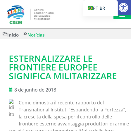
Barra de Fe
PT_BR
EN
IT
LEITURAS 
Início
Notícias
ES
ESTERNALIZZARE LE
FRONTIERE EUROPEE
SIGNIFICA MILITARIZZARE
8 de junho de 2018
Come dimostra il recente rapporto del
Transnational Institut, “Espandendo la Fortezza”,
la crescita della spesa per il controllo delle
frontiere esterne avvantaggia produttori di armi e
società di sicurezza biometrica. Molte delle loro