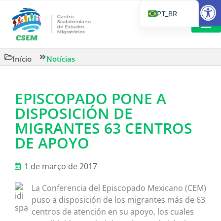
Barra de Fe
PT_BR
EN
IT
LEITURAS 
Início
Notícias
ES
EPISCOPADO PONE A
DISPOSICIÓN DE
MIGRANTES 63 CENTROS
DE APOYO
1 de março de 2017
La Conferencia del Episcopado Mexicano (CEM)
puso a disposición de los migrantes más de 63
centros de atención en su apoyo, los cuales