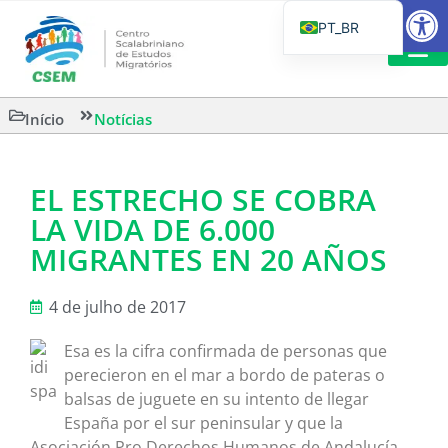
Barra de Fe
PT_BR
EN
IT
LEITURAS 
Início
Notícias
ES
EL ESTRECHO SE COBRA
LA VIDA DE 6.000
MIGRANTES EN 20 AÑOS
4 de julho de 2017
Esa es la cifra confirmada de personas que
perecieron en el mar a bordo de pateras o
balsas de juguete en su intento de llegar
España por el sur peninsular y que la
Asociación Pro Derechos Humanos de Andalucía