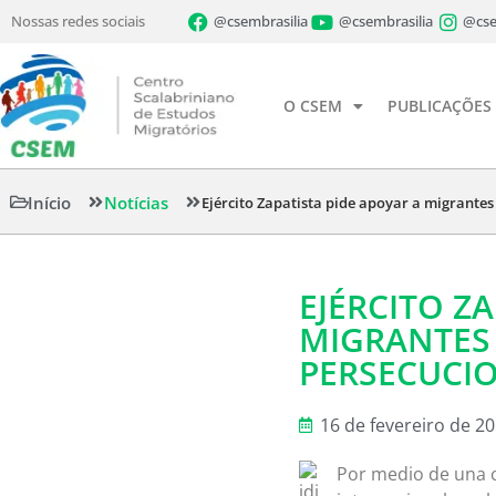
Nossas redes sociais
@csembrasilia
@csembrasilia
@cse
O CSEM
PUBLICAÇÕES
Início
Notícias
Ejército Zapatista pide apoyar a migrantes
EJÉRCITO Z
MIGRANTES 
PERSECUCI
16 de fevereiro de 2
Por medio de una c