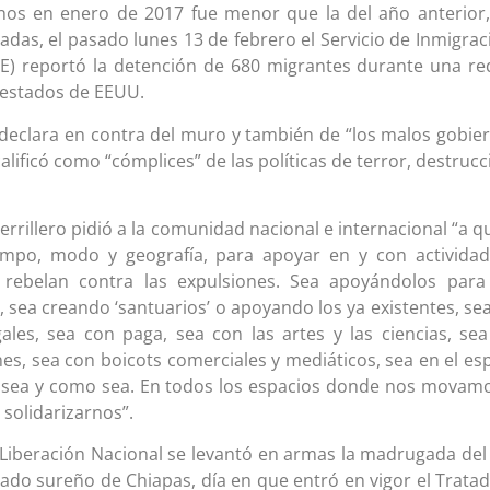
os en enero de 2017 fue menor que la del año anterior
das, el pasado lunes 13 de febrero el Servicio de Inmigrac
CE) reportó la detención de 680 migrantes durante una r
 estados de EEUU.
e declara en contra del muro y también de “los malos gobie
alificó como “cómplices” de las políticas de terror, destrucc
errillero pidió a la comunidad nacional e internacional “a q
empo, modo y geografía, para apoyar en y con activida
 rebelan contra las expulsiones. Sea apoyándolos par
 sea creando ‘santuarios’ o apoyando los ya existentes, se
ales, sea con paga, sea con las artes y las ciencias, se
ones, sea con boicots comerciales y mediáticos, sea en el es
e sea y como sea. En todos los espacios donde nos movam
solidarizarnos”.
e Liberación Nacional se levantó en armas la madrugada del
tado sureño de Chiapas, día en que entró en vigor el Trata