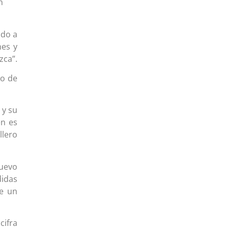
n
ado a
nes y
zca”.
io de
 y su
én es
llero
nuevo
idas
de un
cifra