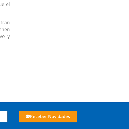
ue el
ntran
ienen
ivo y
Receber Novidades