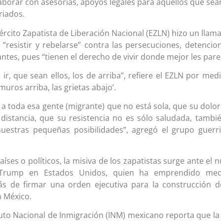
laborar con asesorías, apoyos legales para aquellos que sea
riados.
jército Zapatista de Liberación Nacional (EZLN) hizo un llam
 “resistir y rebelarse” contra las persecuciones, detencio
tes, pues “tienen el derecho de vivir donde mejor les pare
 ir, que sean ellos, los de arriba”, refiere el EZLN por med
 muros arriba, las grietas abajo’.
a toda esa gente (migrante) que no está sola, que su dolor
a distancia, que su resistencia no es sólo saludada, tambi
uestras pequeñas posibilidades”, agregó el grupo guerri
es o políticos, la misiva de los zapatistas surge ante el 
Trump en Estados Unidos, quien ha emprendido med
ás de firmar una orden ejecutiva para la construcción 
n México.
tuto Nacional de Inmigración (INM) mexicano reporta que la 