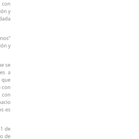
, con
ión y
edada
rnos”
ión y
ue se
des a
a que
a con
a con
pacio
os es
 1 de
do de