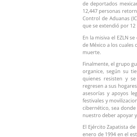
de deportados mexican
12,447 personas retorna
Control de Aduanas (I
que se extendió por 12
En la misiva el EZLN s
de México a los cuales c
muerte.
Finalmente, el grupo gu
organice, según su ti
quienes resisten y se
regresen a sus hogares,
asesorías y apoyos leg
festivales y movilizaci
cibernético, sea dond
nuestro deber apoyar y 
El Ejército Zapatista d
enero de 1994 en el es