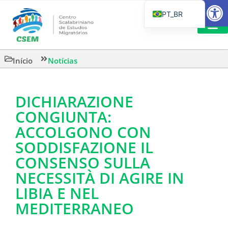
Barra de Fe
PT_BR
EN
IT
CSEM EM FOCO
LEITURAS 
Início
Notícias
ES
DICHIARAZIONE
CONGIUNTA:
ACCOLGONO CON
SODDISFAZIONE IL
CONSENSO SULLA
NECESSITÀ DI AGIRE IN
LIBIA E NEL
MEDITERRANEO