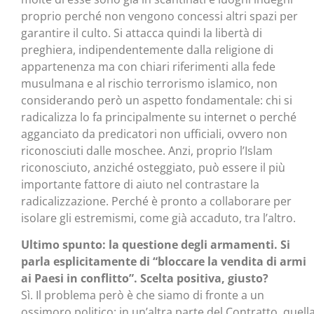
proprio perché non vengono concessi altri spazi per
garantire il culto. Si attacca quindi la libertà di
preghiera, indipendentemente dalla religione di
appartenenza ma con chiari riferimenti alla fede
musulmana e al rischio terrorismo islamico, non
considerando però un aspetto fondamentale: chi si
radicalizza lo fa principalmente su internet o perché
agganciato da predicatori non ufficiali, ovvero non
riconosciuti dalle moschee. Anzi, proprio l’Islam
riconosciuto, anziché osteggiato, può essere il più
importante fattore di aiuto nel contrastare la
radicalizzazione. Perché è pronto a collaborare per
isolare gli estremismi, come già accaduto, tra l’altro.
Ultimo spunto: la questione degli armamenti. Si
parla esplicitamente di “bloccare la vendita di armi
ai Paesi in conflitto”. Scelta positiva, giusto?
Sì. Il problema però è che siamo di fronte a un
ossimoro politico: in un’altra parte del Contratto, quell