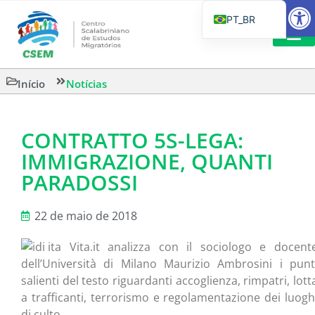
Barra de F
PT_BR
EN
IT
CSEM EM FOCO
LEITURAS 
Início
Notícias
ES
CONTRATTO 5S-LEGA:
IMMIGRAZIONE, QUANTI
PARADOSSI
22 de maio de 2018
Vita.it analizza con il sociologo e docent
dell’Università di Milano Maurizio Ambrosini i punt
salienti del testo riguardanti accoglienza, rimpatri, lott
a trafficanti, terrorismo e regolamentazione dei luogh
di culto