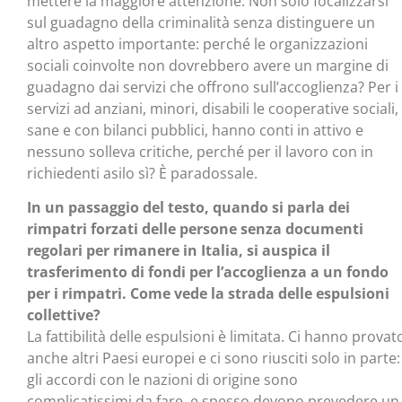
mettere la maggiore attenzione. Non solo focalizzarsi
sul guadagno della criminalità senza distinguere un
altro aspetto importante: perché le organizzazioni
sociali coinvolte non dovrebbero avere un margine di
guadagno dai servizi che offrono sull’accoglienza? Per i
servizi ad anziani, minori, disabili le cooperative sociali,
sane e con bilanci pubblici, hanno conti in attivo e
nessuno solleva critiche, perché per il lavoro con in
richiedenti asilo sì? È paradossale.
In un passaggio del testo, quando si parla dei
rimpatri forzati delle persone senza documenti
regolari per rimanere in Italia, si auspica il
trasferimento di fondi per l’accoglienza a un fondo
per i rimpatri. Come vede la strada delle espulsioni
collettive?
La fattibilità delle espulsioni è limitata. Ci hanno provat
anche altri Paesi europei e ci sono riusciti solo in parte:
gli accordi con le nazioni di origine sono
complicatissimi da fare, e spesso devono prevedere un