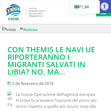
Barra de Fe
PT_BR
EN
IT
LEITURAS 
Início
Notícias
ES
CON THEMIS LE NAVI UE
RIPORTERANNO I
MIGRANTI SALVATI IN
LIBIA? NO, MA…
5 de fevereiro de 2018
La nuova Operazione dell’agenzia europea
Frontex fa prevalere l’opzione del porto più
vicino rispetto a quello più sicuro: stop alla