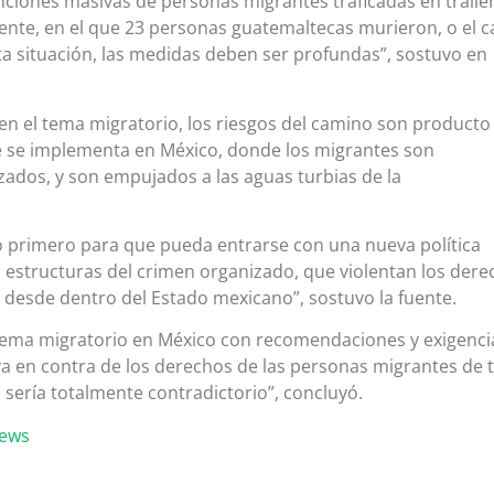
ciones masivas de personas migrantes traficadas en tráile
dente, en el que 23 personas guatemaltecas murieron, o el 
ta situación, las medidas deben ser profundas”, sostuvo en
en el tema migratorio, los riesgos del camino son producto
ue se implementa en México, donde los migrantes son
zados, y son empujados a las aguas turbias de la
so primero para que pueda entrarse con una nueva política
 estructuras del crimen organizado, que violentan los der
desde dentro del Estado mexicano”, sostuvo la fuente.
 tema migratorio en México con recomendaciones y exigenci
va en contra de los derechos de las personas migrantes de 
 sería totalmente contradictorio”, concluyó.
news