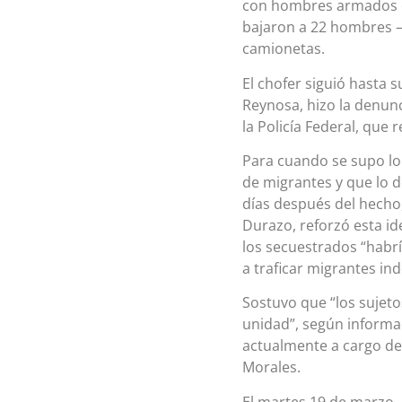
con hombres armados de
bajaron a 22 hombres —
camionetas.
El chofer siguió hasta s
Reynosa, hizo la denuncia
la Policía Federal, que r
Para cuando se supo lo 
de migrantes y que lo 
días después del hecho,
Durazo, reforzó esta id
los secuestrados “habrí
a traficar migrantes i
Sostuvo que “los sujeto
unidad”, según informa
actualmente a cargo de
Morales.
El martes 19 de marzo,