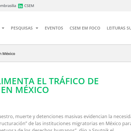
mbrasilia
CSEM
PESQUISAS
EVENTOS
CSEM EM FOCO
LEITURAS S
en México
IMENTA EL TRÁFICO DE
 EN MÉXICO
uestro, muerte y detenciones masivas evidencian la necesi
ucturación” de las instituciones migratorias en México par
spetuosa de los derechos humanos”, dijo a Sputnik el