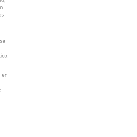
en
os
 se
ico,
o en
e