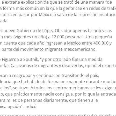
 la extraña explicación de que se trató de una manera “de
a forma más común en la que la gente cae en redes de tráfi
s ofrecen pasar por México a salvo de la represión instituci
zada.
 del nuevo Gobierno de López Obrador apenas brindó visas
n mes (vigentes un año) a 12.000 personas. Una pequeña
en cuenta que cada año ingresan a México entre 400.000 y
 parte del movimiento migrante mesoamericano.
jo Figueroa a Sputnik, “y por otro lado fue una medida
ar las Caravanas de migrantes y disolverlas, opinó el expert
eron a reagrupar y continuaron transitando el país,
iolencia que ha habido de forma permanente durante much
 ellos”, sostuvo. A todos los centroamericanos se les exige 
co, que prácticamente nadie consigue, por lo que la entrada
para miles de personas diariamente, que tienen a la
ca opción”, indicó.