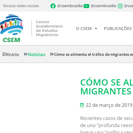
Nossas redes sociais
@csembrasilia
@csembrasilia
@cse
O CSEM
PUBLICAÇÕES
Início
Notícias
Cómo se alimenta el tráfico de migrantes 
CÓMO SE AL
MIGRANTES
22 de março de 2019
Recientes casos de sec
de una “profunda reestr
lograr una “política re