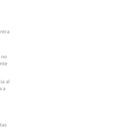
ontra
e no
ante
ia al
a a
tas