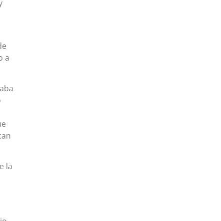
y
de
o a
taba
o
ue
can
e la
io,