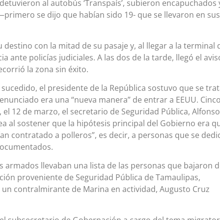
tuvieron al autobús ‘Transpaís’, subieron encapuchados 
primero se dijo que habían sido 19- que se llevaron en sus
u destino con la mitad de su pasaje y, al llegar a la terminal 
 ante policías judiciales. A las dos de la tarde, llegó el avis
ecorrió la zona sin éxito.
sucedido, el presidente de la República sostuvo que se tra
denunciado era una “nueva manera” de entrar a EEUU. Cinc
 el 12 de marzo, el secretario de Seguridad Pública, Alfonso
ea al sostener que la hipótesis principal del Gobierno era q
an contratado a polleros”, es decir, a personas que se dedi
ndocumentados.
s armados llevaban una lista de las personas que bajaron d
ción proveniente de Seguridad Pública de Tamaulipas,
 un contralmirante de Marina en actividad, Augusto Cruz
 el subsecretario de Gobernación a cargo del tema migrator