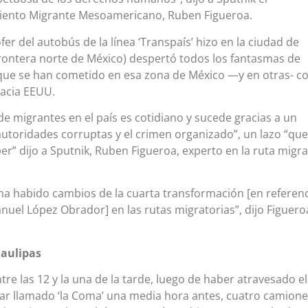
iento Migrante Mesoamericano, Ruben Figueroa.
er del autobús de la línea ‘Transpaís’ hizo en la ciudad de
rontera norte de México) despertó todos los fantasmas de
ue se han cometido en esa zona de México —y en otras- c
hacia EEUU.
 de migrantes en el país es cotidiano y sucede gracias a un
autoridades corruptas y el crimen organizado”, un lazo “qu
per” dijo a Sputnik, Ruben Figueroa, experto en la ruta migr
a habido cambios de la cuarta transformación [en referenc
uel López Obrador] en las rutas migratorias”, dijo Figuero
aulipas
tre las 12 y la una de la tarde, luego de haber atravesado el
tar llamado ‘la Coma’ una media hora antes, cuatro camione