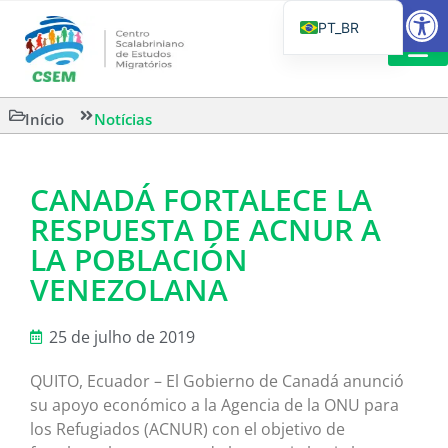
Barra de Fe
PT_BR
EN
IT
LEITURAS 
Início
Notícias
ES
CANADÁ FORTALECE LA
RESPUESTA DE ACNUR A
LA POBLACIÓN
VENEZOLANA
25 de julho de 2019
QUITO, Ecuador – El Gobierno de Canadá anunció
su apoyo económico a la Agencia de la ONU para
los Refugiados (ACNUR) con el objetivo de