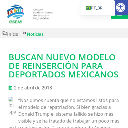
Barra de Fe
PT_BR
EN
IT
LEITURAS 
Início
Notícias
ES
BUSCAN NUEVO MODELO
DE REINSERCIÓN PARA
DEPORTADOS MEXICANOS
2 de abril de 2018
“Nos dimos cuenta que no estamos listos para
el modelo de repatriación. Si bien gracias a
Donald Trump el sistema fallido se hizo más
visible y se ha tratado de trabajar un poco más
en la reintegración…”, coordinadora de Agenda