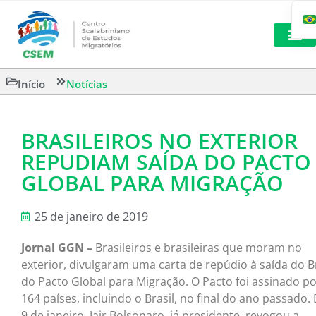
LEITURAS 
Início
Notícias
BRASILEIROS NO EXTERIOR
REPUDIAM SAÍDA DO PACTO
GLOBAL PARA MIGRAÇÃO
25 de janeiro de 2019
Jornal GGN –
Brasileiros e brasileiras que moram no
exterior, divulgaram uma carta de repúdio à saída do Br
do Pacto Global para Migração. O Pacto foi assinado p
164 países, incluindo o Brasil, no final do ano passado.
9 de janeiro, Jair Bolsonaro, já presidente, revogou a