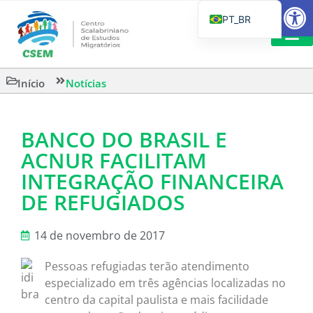
Barra de Fe
PT_BR
EN
IT
LEITURAS 
Início
Notícias
ES
BANCO DO BRASIL E
ACNUR FACILITAM
INTEGRAÇÃO FINANCEIRA
DE REFUGIADOS
14 de novembro de 2017
Pessoas refugiadas terão atendimento
especializado em três agências localizadas no
centro da capital paulista e mais facilidade