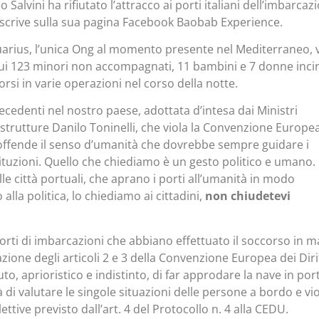
Salvini ha rifiutato l’attracco ai porti italiani dell’imbarcaz
 scrive sulla sua pagina Facebook Baobab Experience.
arius, l’unica Ong al momento presente nel Mediterraneo, v
ui 123 minori non accompagnati, 11 bambini e 7 donne incin
corsi in varie operazioni nel corso della notte.
cedenti nel nostro paese, adottata d’intesa dai Ministri
rastrutture Danilo Toninelli, che viola la Convenzione Europe
 offende il senso d’umanità che dovrebbe sempre guidare i
tituzioni. Quello che chiediamo è un gesto politico e umano.
le città portuali, che aprano i porti all’umanità in modo
alla politica, lo chiediamo ai cittadini,
non chiudetevi
i porti di imbarcazioni che abbiano effettuato il soccorso in 
ione degli articoli 2 e 3 della Convenzione Europea dei Diri
uto, aprioristico e indistinto, di far approdare la nave in por
 di valutare le singole situazioni delle persone a bordo e viol
lettive previsto dall’art. 4 del Protocollo n. 4 alla CEDU.