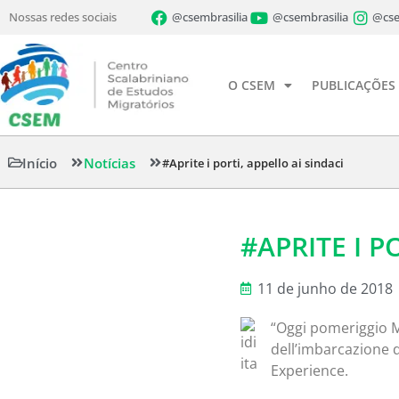
Nossas redes sociais
@csembrasilia
@csembrasilia
@cse
O CSEM
PUBLICAÇÕES
Início
Notícias
#Aprite i porti, appello ai sindaci
#APRITE I P
11 de junho de 2018
“Oggi pomeriggio Mat
dell’imbarcazione 
Experience.