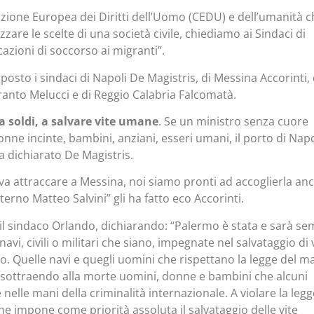
nzione Europea dei Diritti dell’Uomo (CEDU) e dell’umanità c
are le scelte di una società civile, chiediamo ai Sindaci di
rcazioni di soccorso ai migranti”.
sposto i sindaci di Napoli De Magistris, di Messina Accorinti, 
anto Melucci e di Reggio Calabria Falcomatà.
a soldi, a salvare vite umane
. Se un ministro senza cuore
nne incinte, bambini, anziani, esseri umani, il porto di Napo
a dichiarato De Magistris.
a attraccare a Messina, noi siamo pronti ad accoglierla an
nterno Matteo Salvini” gli ha fatto eco Accorinti.
 il sindaco Orlando, dichiarando: “Palermo è stata e sarà s
avi, civili o militari che siano, impegnate nel salvataggio di 
 Quelle navi e quegli uomini che rispettano la legge del m
, sottraendo alla morte uomini, donne e bambini che alcuni
elle mani della criminalità internazionale. A violare la legg
he impone come priorità assoluta il salvataggio delle vite