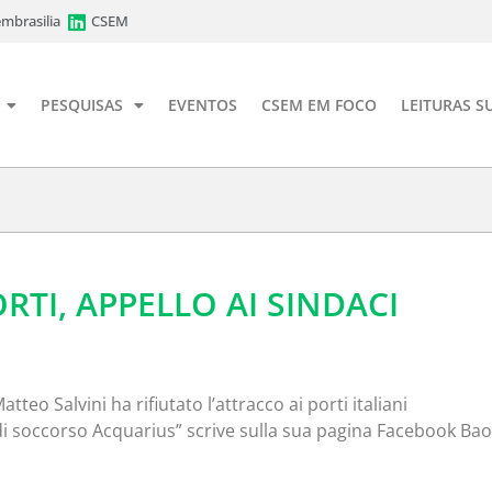
mbrasilia
CSEM
PESQUISAS
EVENTOS
CSEM EM FOCO
LEITURAS S
ORTI, APPELLO AI SINDACI
teo Salvini ha rifiutato l’attracco ai porti italiani
di soccorso Acquarius” scrive sulla sua pagina Facebook Ba