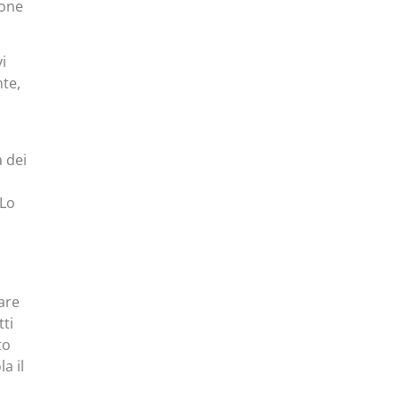
ione
i
te,
a dei
 Lo
mare
tti
to
a il