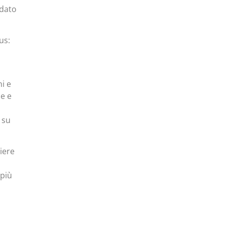
 dato
us:
i e
ne e
 su
iere
 più