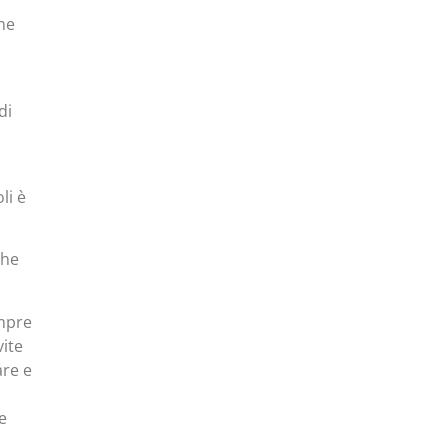
he
di
li è
che
empre
vite
are e
e