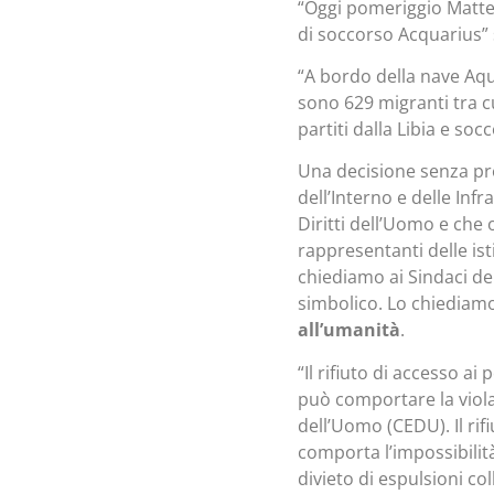
“Oggi pomeriggio Matteo 
di soccorso Acquarius”
“A bordo della nave Aqu
sono 629 migranti tra c
partiti dalla Libia e soc
Una decisione senza pre
dell’Interno e delle Inf
Diritti dell’Uomo e che
rappresentanti delle is
chiediamo ai Sindaci del
simbolico. Lo chiediamo 
all’umanità
.
“Il rifiuto di accesso a
può comportare la violaz
dell’Uomo (CEDU). Il rifi
comporta l’impossibilità
divieto di espulsioni col