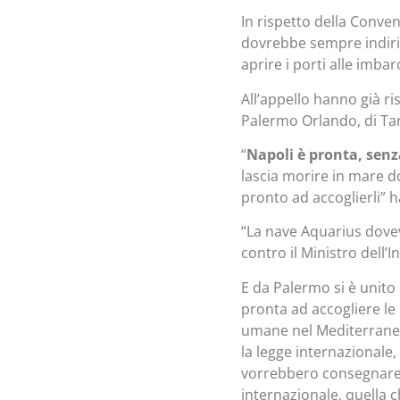
In rispetto della Conve
dovrebbe sempre indirizz
aprire i porti alle imba
All’appello hanno già ri
Palermo Orlando, di Tar
“
Napoli è pronta, senz
lascia morire in mare do
pronto ad accoglierli” h
“La nave Aquarius dovev
contro il Ministro dell’I
E da Palermo si è unito
pronta ad accogliere le n
umane nel Mediterraneo.
la legge internazionale
vorrebbero consegnare n
internazionale, quella c