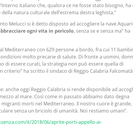
l’Interno italiano che, qualora ce ne fosse stato bisogno, ha
della natura culturale dell’estrema destra leghista.”
anto Melucci si è detto disposto ad accogliere la nave Aquari
bbracciare ogni vita in pericolo
, senza se e senza ma” ha
al Mediterraneo con 629 persone a bordo, fra cui 11 bambin
condizioni molto precarie di salute. Di fronte a uomini, don
 di essere curati, la strategia non può essere quella di
n criterio” ha scritto il sindaco di Reggio Calabria Falcomatà
: anche oggi Reggio Calabria si rende disponibile ad accogl
n mezzo al mare. Così come in passato abbiamo dato degna
i migranti morti nel Mediterraneo. Il nostro cuore è grande,
culare senza un briciolo di umanità. Noi restiamo umani”.
senza.com/it/2018/06/aprite-porti-appello-ai-