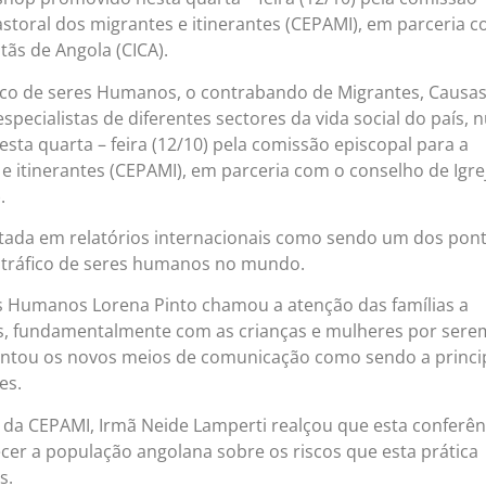
astoral dos migrantes e itinerantes (CEPAMI), em parceria 
tãs de Angola (CICA).
ico de seres Humanos, o contrabando de Migrantes, Causas
pecialistas de diferentes sectores da vida social do país,
ta quarta – feira (12/10) pela comissão episcopal para a
e itinerantes (CEPAMI), em parceria com o conselho de Igre
.
citada em relatórios internacionais como sendo um dos pon
 tráfico de seres humanos no mundo.
os Humanos Lorena Pinto chamou a atenção das famílias a
s, fundamentalmente com as crianças e mulheres por sere
pontou os novos meios de comunicação como sendo a princi
es.
a da CEPAMI, Irmã Neide Lamperti realçou que esta conferên
cer a população angolana sobre os riscos que esta prática
s.