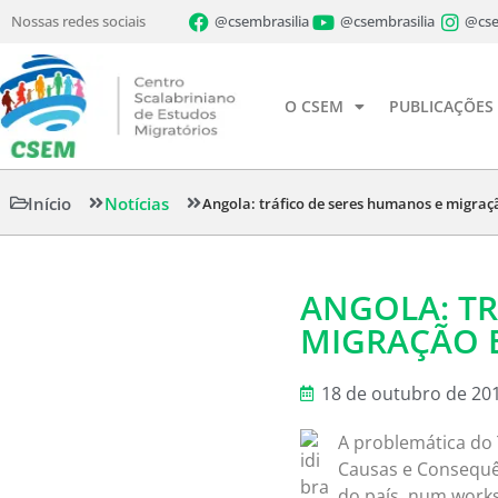
Nossas redes sociais
@csembrasilia
@csembrasilia
@cse
O CSEM
PUBLICAÇÕES
Início
Notícias
Angola: tráfico de seres humanos e migraç
ANGOLA: TR
MIGRAÇÃO 
18 de outubro de 20
A problemática do
Causas e Consequên
do país, num works