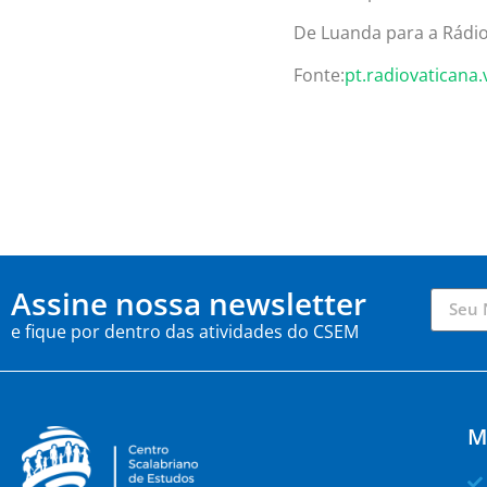
De Luanda para a Rádio
Fonte:
pt.radiovaticana.
Assine nossa newsletter
e fique por dentro das atividades do CSEM
M