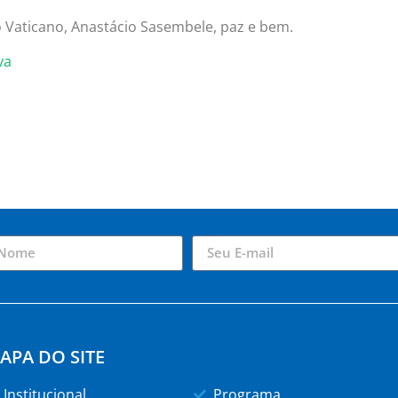
 Vaticano, Anastácio Sasembele, paz e bem.
va
APA DO SITE
Institucional
Programa