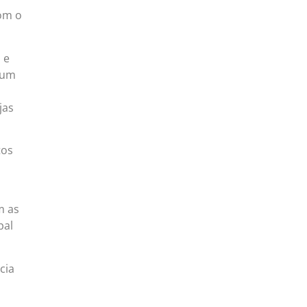
com o
 e
 num
jas
tos
m as
pal
cia