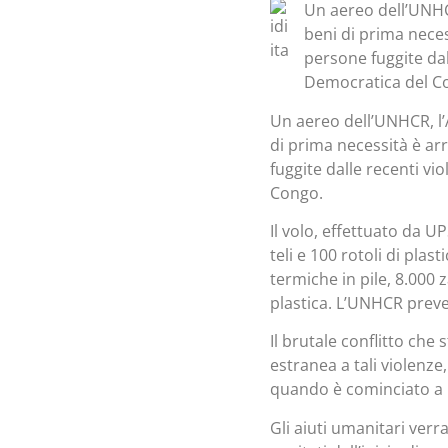
Un aereo dell’UNHCR
beni di prima neces
persone fuggite da
Democratica del C
Un aereo dell’UNHCR, l’A
di prima necessità è arr
fuggite dalle recenti v
Congo.
Il volo, effettuato da U
teli e 100 rotoli di pla
termiche in pile, 8.000 
plastica. L’UNHCR preved
Il brutale conflitto che
estranea a tali violenze
quando è cominciato a 
Gli aiuti umanitari verr