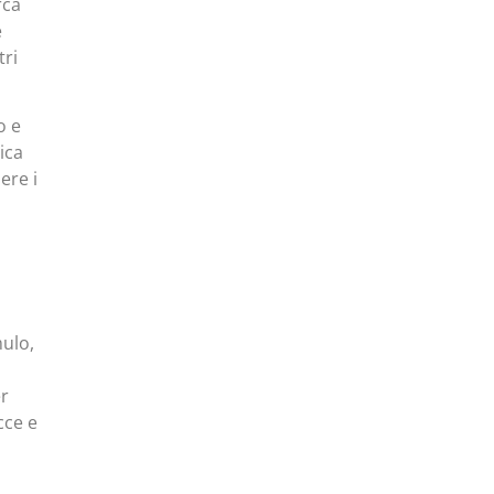
rca
e
tri
o e
ica
ere i
mulo,
er
cce e