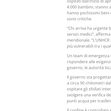
ospitati dall’inizio di apr
4.000 bambini, stanno ar
hanno pochissimi beni e
sono critiche.
“Chi arriva ha urgente 
servizi medici”, affer
meridionale. “L’UNHCR s
più vulnerabili tra i qu
Un team di emergenza 
rispondere alle esigenze
governo, le autorità loca
Il governo sta progetta
a circa 90 chilometri da
ospitare gli sfollati int
svolgere una verifica del
punti acqua per trasferir
Il confine è controllato