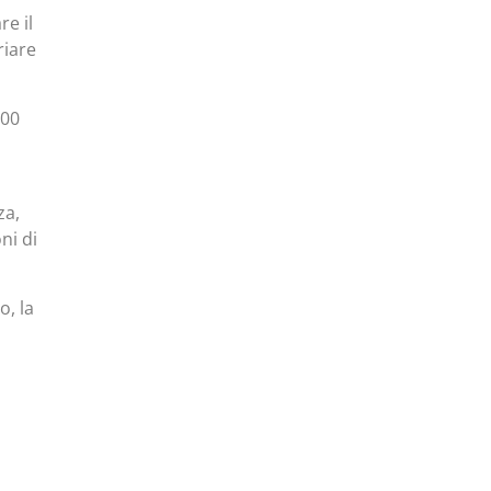
re il
riare
000
za,
ni di
o, la