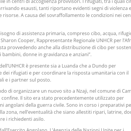
ile in centri di accoglienza provvisori. I rifugiati, tra i quali ci
rivando esausti, tanti riportano evidenti segni di violenza 
 risorse. A causa del sovraffollamento le condizioni nei cen
bisogno di assistenza primaria, compreso cibo, acqua, rifugi
ma Sharon Cooper, Rappresentante Regionale UNHCR per l’Afr
ta provvedendo anche alla distribuzione di cibo per sosten
ali bambini, donne in gravidanza e anziani”.
dell’UNHCR è presente sia a Luanda che a Dundo per
 dei rifugiati e per coordinare la risposta umanitaria con il
li e i partner sul posto.
ndo di organizzare un nuovo sito a Nzaji, nel comune di Ca
l confine. Il sito era stato precedentemente utilizzato per
erni angolani della guerra civile. Sono in corso i preparativi p
la zona, nell’eventualità che siano allestiti ripari, latrine, do
e i richiedenti asilo.
 dall’Esercito Angolano. L’Agenzia delle Nazioni Unite per i