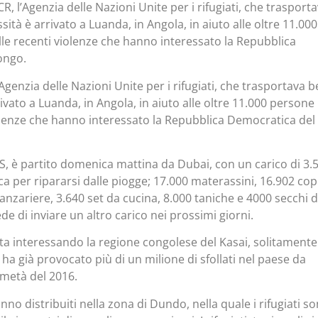
, l’Agenzia delle Nazioni Unite per i rifugiati, che trasport
sità è arrivato a Luanda, in Angola, in aiuto alle oltre 11.000
lle recenti violenze che hanno interessato la Repubblica
ongo.
genzia delle Nazioni Unite per i rifugiati, che trasportava b
ivato a Luanda, in Angola, in aiuto alle oltre 11.000 persone
iolenze che hanno interessato la Repubblica Democratica del
PS, è partito domenica mattina da Dubai, con un carico di 3.
stica per ripararsi dalle piogge; 17.000 materassini, 16.902 co
zanzariere, 3.640 set da cucina, 8.000 taniche e 4000 secchi d
e di inviare un altro carico nei prossimi giorni.
 sta interessando la regione congolese del Kasai, solitamente
, ha già provocato più di un milione di sfollati nel paese da
metà del 2016.
anno distribuiti nella zona di Dundo, nella quale i rifugiati s