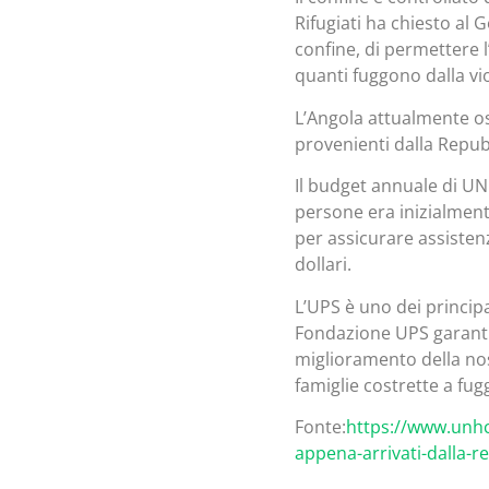
Rifugiati ha chiesto al 
confine, di permettere l
quanti fuggono dalla v
L’Angola attualmente ospi
provenienti dalla Repu
Il budget annuale di UN
persone era inizialmente
per assicurare assistenz
dollari.
L’UPS è uno dei princip
Fondazione UPS garantisc
miglioramento della nost
famiglie costrette a fugg
Fonte:
https://www.unhcr
appena-arrivati-dalla-