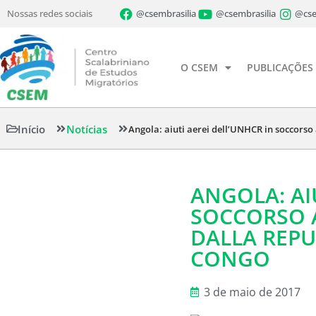
Nossas redes sociais
@csembrasilia
@csembrasilia
@cse
O CSEM
PUBLICAÇÕES
Início
Notícias
Angola: aiuti aerei dell’UNHCR in soccorso
ANGOLA: AI
SOCCORSO A
DALLA REPU
CONGO
3 de maio de 2017