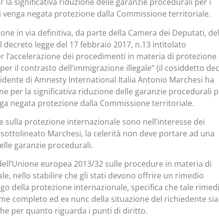
la significativa riduzione delle garanzie procedurali per i
ui venga negata protezione dalla Commissione territoriale.
one in via definitiva, da parte della Camera dei Deputati, del
 decreto legge del 17 febbraio 2017, n.13 intitolato
er l’accelerazione dei procedimenti in materia di protezione
er il contrasto dell’immigrazione illegale” (il cosiddetto de
esidente di Amnesty International Italia Antonio Marchesi ha
 per la significativa riduzione delle garanzie procedurali p
enga negata protezione dalla Commissione territoriale.
e sulla protezione internazionale sono nell’interesse dei
a sottolineato Marchesi, la celerità non deve portare ad una
 delle garanzie procedurali.
a dell’Unione europea 2013/32 sulle procedure in materia di
e, nello stabilire che gli stati devono offrire un rimedio
iego della protezione internazionale, specifica che tale rimed
me completo ed ex nunc della situazione del richiedente sia
che per quanto riguarda i punti di diritto.