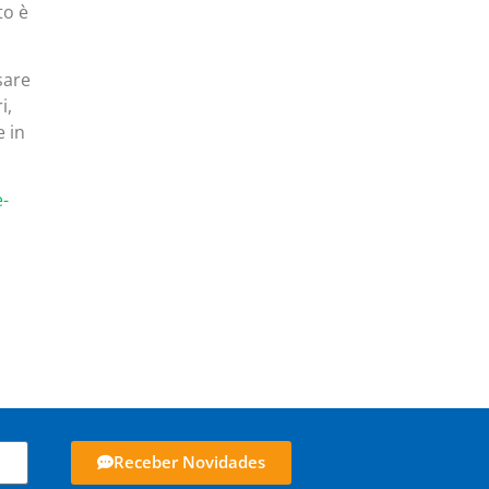
to è
sare
i,
e in
-
Receber Novidades