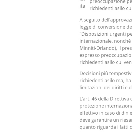
preoccupazione per 
richiedenti asilo c
A seguito dell’approvazi
legge di conversione del
“Disposizioni urgenti p
internazionale, nonché p
Minniti-Orlando), il pr
espresso preoccupazione
richiedenti asilo cui v
Decisioni più tempestiv
richiedenti asilo ma, h
limitazioni dei diritti e
L’art. 46 della Direttiv
protezione internazional
effettivo in caso di din
deve garantire un riesa
quanto riguarda i fatti 