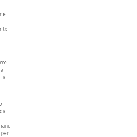
one
onte
rre
rà
 la
o
 dal
mani,
 per