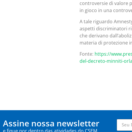
controversie di valore
in gioco in una controv
A tale riguardo Amnesty
aspetti discriminatori ri
che derivano dall’aboliz
materia di protezione i
Fonte:
https://www.pre
del-decreto-minniti-orl
Assine nossa newsletter
e fique por dentro das atividades do CSEM