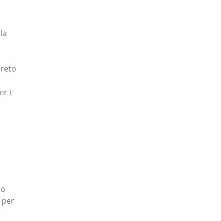
la
creto
er i
io
 per