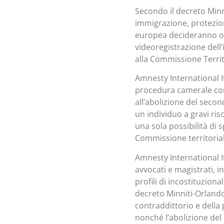
Secondo il decreto Minn
immigrazione, protezione
europea decideranno or
videoregistrazione dell’
alla Commissione Territ
Amnesty International I
procedura camerale con 
all’abolizione del seco
un individuo a gravi risc
una sola possibilità di 
Commissione territorial
Amnesty International It
avvocati e magistrati, i
profili di incostituzion
decreto Minniti-Orlando.
contraddittorio e della 
nonché l’abolizione del