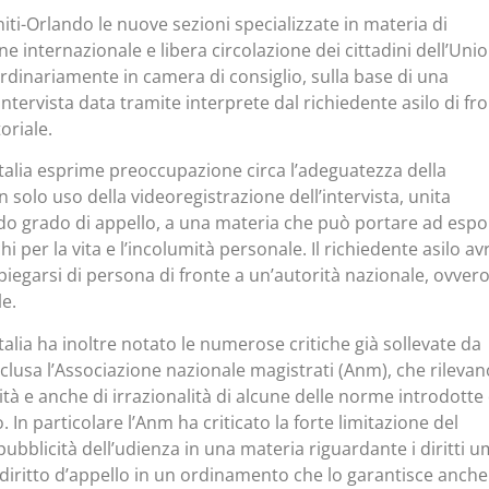
iti-Orlando le nuove sezioni specializzate in materia di
 internazionale e libera circolazione dei cittadini dell’Uni
dinariamente in camera di consiglio, sulla base di una
intervista data tramite interprete dal richiedente asilo di fr
oriale.
talia esprime preoccupazione circa l’adeguatezza della
solo uso della videoregistrazione dell’intervista, unita
ndo grado di appello, a una materia che può portare ad espo
hi per la vita e l’incolumità personale. Il richiedente asilo av
spiegarsi di persona di fronte a un’autorità nazionale, ovvero
e.
alia ha inoltre notato le numerose critiche già sollevate da
nclusa l’Associazione nazionale magistrati (Anm), che rilevan
alità e anche di irrazionalità di alcune delle norme introdotte
 In particolare l’Anm ha criticato la forte limitazione del
pubblicità dell’udienza in una materia riguardante i diritti u
 diritto d’appello in un ordinamento che lo garantisce anche