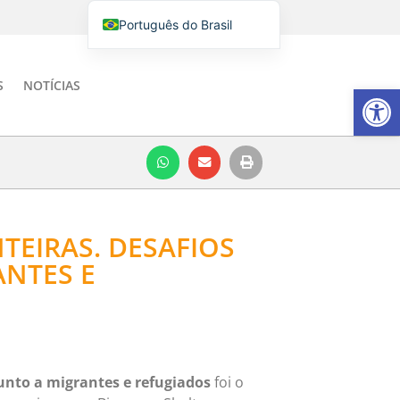
Português do Brasil
English
Italiano
S
NOTÍCIAS
Barra de Fe
Español
TEIRAS. DESAFIOS
NTES E
unto a migrantes e refugiados
foi o