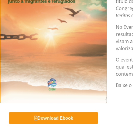
título 
Congreg
Veritas
e
No Even
resulta
visam a
valoriz
O event
qual es
contem
Baixe o
Download Ebook