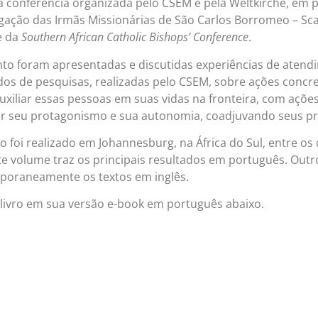
da conferência organizada pelo CSEM e pela Weltkirche, em 
ação das Irmãs Missionárias de São Carlos Borromeo – Sca
 da
Southern African Catholic Bishops’ Conference
.
to foram apresentadas e discutidas experiências de atendi
dos de pesquisas, realizadas pelo CSEM, sobre ações concre
uxiliar essas pessoas em suas vidas na fronteira, com açõe
ar seu protagonismo e sua autonomia, coadjuvando seus pr
o foi realizado em Johannesburg, na África do Sul, entre os
te volume traz os principais resultados em português. Out
poraneamente os textos em inglês.
 livro em sua versão e-book em português abaixo.