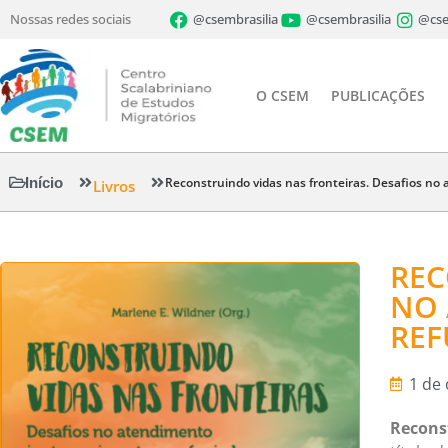
Nossas redes sociais
@csembrasilia
@csembrasilia
@cse
O CSEM
PUBLICAÇÕES
Início
Reconstruindo vidas nas fronteiras. Desafios no
Livros
REC
NO 
REF
1 de
Reconst