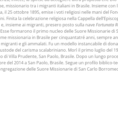
e, missionario tra i migranti italiani in Brasile. Insieme co
, il 25 ottobre 1895, emise i voti religiosi nelle mani del F
ni. Finita la celebrazione religiosa nella Cappella dell’Episc
e, insieme ai migranti, presero posto sulla nave
Fortunata R
. Esse formarono il primo nucleo delle Suore Missionarie d
ome missionaria in Brasile per cinquantatré anni, sempre an
 i migranti e gli ammalati. Fu un modello instancabile di dona
custode del carisma scalabriniano. Morì il primo luglio del 19
 di Villa Prudente, San Paolo, Brasile. Dopo un lungo proce
bre del 2014 a San Paolo, Brasile. Segue un profilo biblico-t
ongregazione delle Suore Missionarie di San Carlo Borromeo