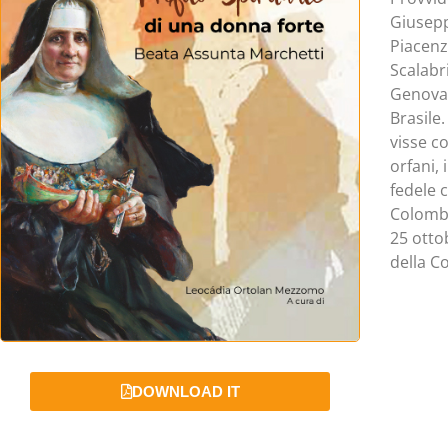
Giusepp
Piacenza
Scalabri
Genova 
Brasile
visse c
orfani,
fedele 
Colombo
25 otto
della C
DOWNLOAD IT