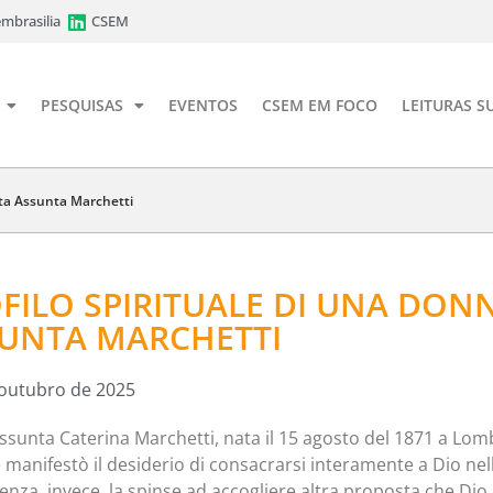
mbrasilia
CSEM
PESQUISAS
EVENTOS
CSEM EM FOCO
LEITURAS S
a Assunta Marchetti
FILO SPIRITUALE DI UNA DON
UNTA MARCHETTI
 outubro de 2025
ssunta Caterina Marchetti, nata il 15 agosto del 1871 a Lomb
 manifestò il desiderio di consacrarsi interamente a Dio nella
nza, invece, la spinse ad accogliere altra proposta che Dio l