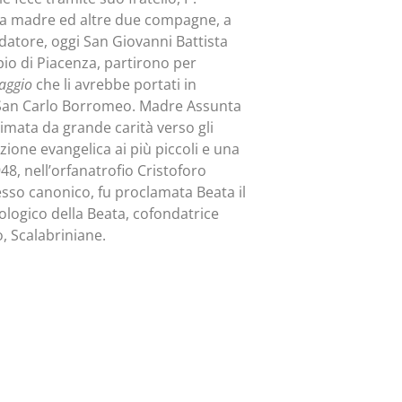
n la madre ed altre due compagne, a
ondatore, oggi San Giovanni Battista
opio di Piacenza, partirono per
aggio
che li avrebbe portati in
i San Carlo Borromeo. Madre Assunta
imata da grande carità verso gli
zione evangelica ai più piccoli e una
48, nell’orfanatrofio Cristoforo
sso canonico, fu proclamata Beata il
eologico della Beata, cofondatrice
, Scalabriniane.