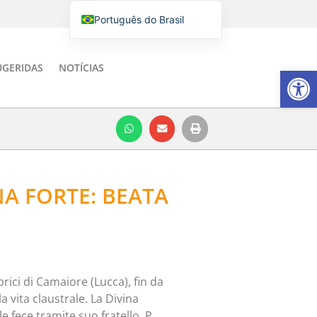
Português do Brasil
English
Italiano
UGERIDAS
NOTÍCIAS
Barra de Fe
Español
NA FORTE: BEATA
rici di Camaiore (Lucca), fin da
 vita claustrale. La Divina
e fece tramite suo fratello, P.