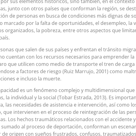
 por sus elementos históricos, sino también, en el contexto 
s, junto con otros países que conforman la región, se dest
ión de personas en busca de condiciones más dignas de s
o marcado por la falta de oportunidades, el desempleo, la v
vos organizados, la pobreza, entre otros aspectos que limitan
país.
sonas que salen de sus países y enfrentan el tránsito migra
no cuentan con los recursos necesarios para emprender la
aro que utilicen como medio de transporte el tren de car
ndose a factores de riesgo (Ruiz Marrujo, 2001) como maltra
iones e incluso la muerte.
apacidad es un fenómeno complejo y multidimensional que 
s, la individual y la social (Tobar Estrada, 2013). Es import
va, las necesidades de asistencia e intervención, así como lo
, que intervienen en el proceso de reintegración de las per
s. Los hechos traumáticos relacionados con el accidente y
 sumado al proceso de deportación, conforman un escenari
r de origen con sueños frustrados, confusos, traumatizado