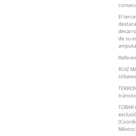
consecu
El terc
destaca
desarro
de su e
amputac
Referen
RUIZ MA
Urbano
TERRONE
tránsit
TOBAR 
exclusió
(Coordi
México: