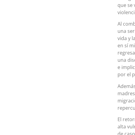
que se 
violenc
Al comb
una ser
vida y 
en sí m
regresa
una dis
e impli
por el p
Además,
madres 
migraci
repercu
El reto
alta vu
de caso