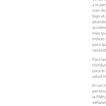
a la pe
tren de
bajo el
abandon
acciden
más que
índices
para qu
necesid
Para la
Hondura
para el 
salud m
En un i
persona
la PMH,
señalan