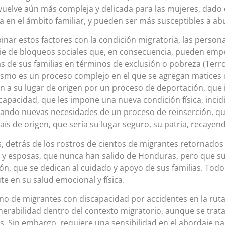
vuelve aún más compleja y delicada para las mujeres, dado
ia en el ámbito familiar, y pueden ser más susceptibles a ab
inar estos factores con la condición migratoria, las person
ie de bloqueos sociales que, en consecuencia, pueden emp
las de sus familias en términos de exclusión o pobreza (Terr
ismo es un proceso complejo en el que se agregan matices
n a su lugar de origen por un proceso de deportación, que 
capacidad, que les impone una nueva condición física, incidi
cando nuevas necesidades de un proceso de reinserción, qu
aís de origen, que sería su lugar seguro, su patria, recayend
 detrás de los rostros de cientos de migrantes retornados
y esposas, que nunca han salido de Honduras, pero que suf
ón, que se dedican al cuidado y apoyo de sus familias. Tod
te en su salud emocional y física.
rno de migrantes con discapacidad por accidentes en la rut
lnerabilidad dentro del contexto migratorio, aunque se tra
s. Sin embargo, requiere una sensibilidad en el abordaje par