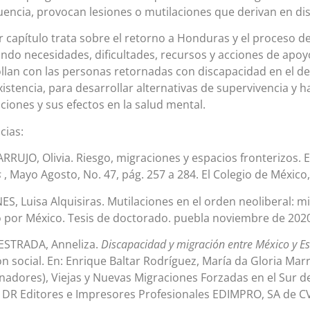
encia, provocan lesiones o mutilaciones que derivan en dis
er capítulo trata sobre el retorno a Honduras y el proceso de
ndo necesidades, dificultades, recursos y acciones de apo
llan con las personas retornadas con discapacidad en el de
xistencia, para desarrollar alternativas de supervivencia y 
iones y sus efectos en la salud mental.
cias:
RRUJO, Olivia. Riesgo, migraciones y espacios fronterizos. 
s
, Mayo Agosto, No. 47, pág. 257 a 284. El Colegio de México
S, Luisa Alquisiras. Mutilaciones en el orden neoliberal: 
o por México. Tesis de doctorado. puebla noviembre de 202
ESTRADA, Anneliza.
Discapacidad y migración entre México y 
n social. En:
Enrique Baltar Rodríguez, María da Gloria Marro
nadores), Viejas y Nuevas Migraciones Forzadas en el Sur de
 DR Editores e Impresores Profesionales EDIMPRO, SA de CV