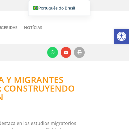
Português do Brasil
English
Italiano
UGERIDAS
NOTÍCIAS
Barra de Fe
Español
A Y MIGRANTES
: CONSTRUYENDO
N
destaca en los estudios migratorios