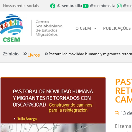
Nossas redes sociais
@csembrasilia
@csembrasilia
@cse
O CSEM
PUBLICAÇÕES
Início
Pastoral de movilidad humana y migrantes retorn
Livros
PAS
RET
CAM
13 d
El tema