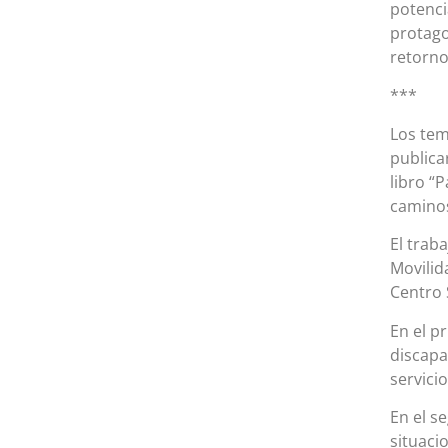
potenci
protago
retorno
***
Los te
publica
libro “
caminos
El trab
Movilid
Centro 
En el p
discapa
servici
En el s
situaci