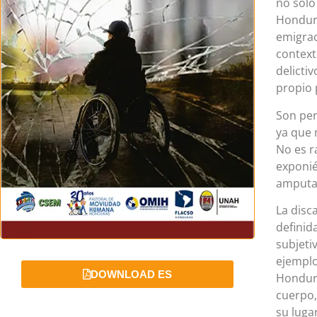
no solo
Hondura
emigrac
context
delicti
propio 
Son per
ya que 
No es r
exponié
amputac
La disc
definida
subjeti
ejemplo
DOWNLOAD ES
Hondura
cuerpo,
su luga