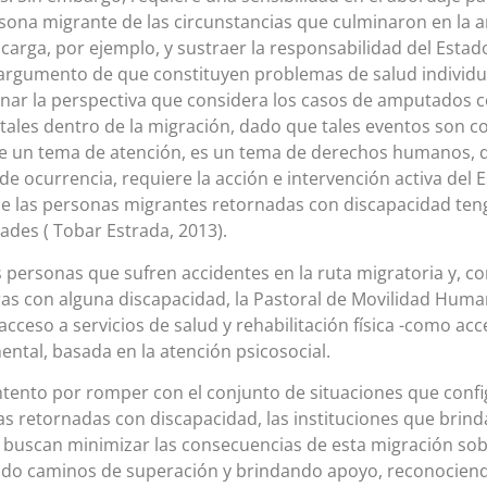
rsona migrante de las circunstancias que culminaron en la a
 carga, por ejemplo, y sustraer la responsabilidad del Estad
 argumento de que constituyen problemas de salud individu
ar la perspectiva que considera los casos de amputados c
tales dentro de la migración, dado que tales eventos son co
 un tema de atención, es un tema de derechos humanos, 
 de ocurrencia, requiere la acción e intervención activa del E
e las personas migrantes retornadas con discapacidad ten
ades ( Tobar Estrada, 2013).
s personas que sufren accidentes en la ruta migratoria y, 
s con alguna discapacidad, la Pastoral de Movilidad Huma
acceso a servicios de salud y rehabilitación física -como acce
ental, basada en la atención psicosocial.
ntento por romper con el conjunto de situaciones que config
s retornadas con discapacidad, las instituciones que brin
 buscan minimizar las consecuencias de esta migración sobre
do caminos de superación y brindando apoyo, reconociend