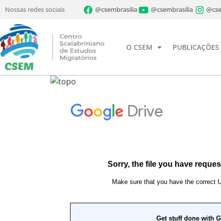
Nossas redes sociais
@csembrasilia
@csembrasilia
@cse
O CSEM
PUBLICAÇÕES