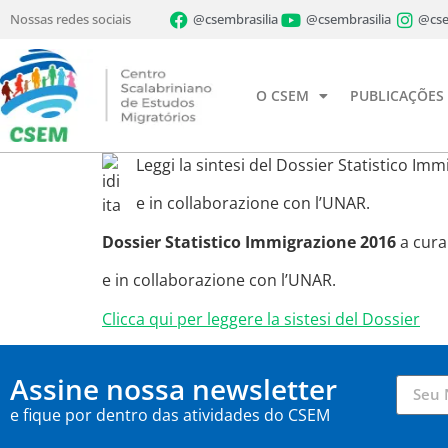
Nossas redes sociais
@csembrasilia
@csembrasilia
@cse
O CSEM
PUBLICAÇÕES
Leggi la sintesi del Dossier Statistico Im
e in collaborazione con l’UNAR.
Dossier Statistico Immigrazione 2016
a cura
e in collaborazione con l’UNAR.
Clicca qui per leggere la sistesi del Dossier
Assine nossa newsletter
e fique por dentro das atividades do CSEM