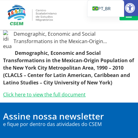
Barra de Fe
PT_BR
EN
IT
LEITURAS 
Demographic, Economic and Social
ES
Transformations in the Mexican-Origin…
Demographic, Economic and Social
Transformations in the Mexican-Origin Population of
the New York City Metropolitan Area, 1990 – 2010
(CLACLS – Center for Latin American, Caribbean and
Latino Studies – City University of New York)
Click here to view the full document
Assine nossa newsletter
e fique por dentro das atividades do CSEM