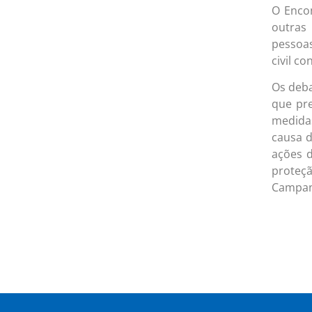
O Encon
outras
pessoas
civil c
Os deba
que pr
medidas
causa d
ações d
proteçã
Campanh