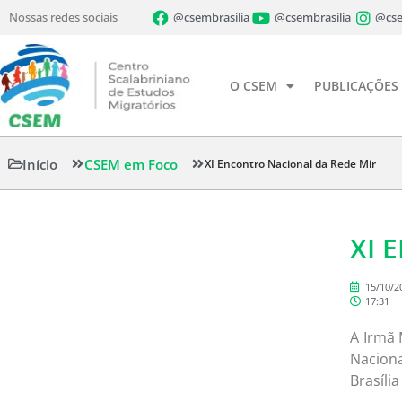
Nossas redes sociais
@csembrasilia
@csembrasilia
@cse
O CSEM
PUBLICAÇÕES
Início
CSEM em Foco
XI Encontro Nacional da Rede Mir
XI 
15/10/2
17:31
A Irmã 
Nacion
Brasíli