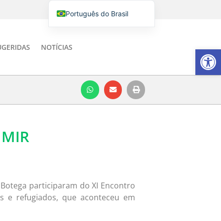
Português do Brasil
English
Italiano
UGERIDAS
NOTÍCIAS
Barra de Fe
Español
 MIR
 Botega participaram do XI Encontro
es e refugiados, que aconteceu em