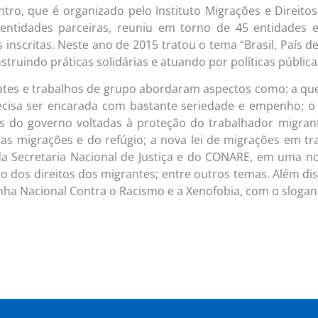
tro, que é organizado pelo Instituto Migrações e Direi
 entidades parceiras, reuniu em torno de 45 entidades 
 inscritas. Neste ano de 2015 tratou o tema “Brasil, País d
onstruindo práticas solidárias e atuando por políticas pública
tes e trabalhos de grupo abordaram aspectos como: a ques
ecisa ser encarada com bastante seriedade e empenho; o
 do governo voltadas à proteção do trabalhador migrante
as migrações e do refúgio; a nova lei de migrações em t
a Secretaria Nacional de Justiça e do CONARE, em uma no
o dos direitos dos migrantes; entre outros temas. Além 
a Nacional Contra o Racismo e a Xenofobia, com o slogan