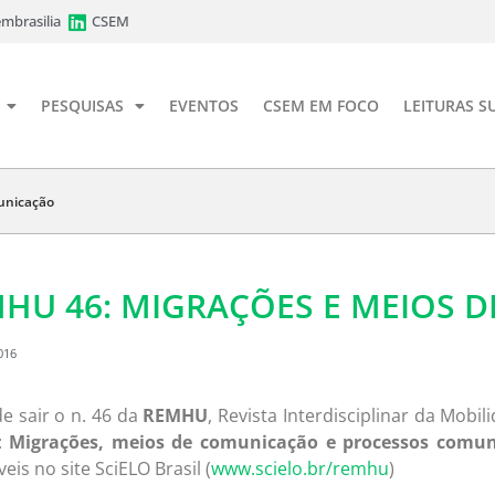
mbrasilia
CSEM
PESQUISAS
EVENTOS
CSEM EM FOCO
LEITURAS S
unicação
HU 46: MIGRAÇÕES E MEIOS 
016
e sair o n. 46 da
REMHU
, Revista Interdisciplinar da Mo
:
Migrações, meios de comunicação e processos comuni
eis no site SciELO Brasil (
www.scielo.br/remhu
)