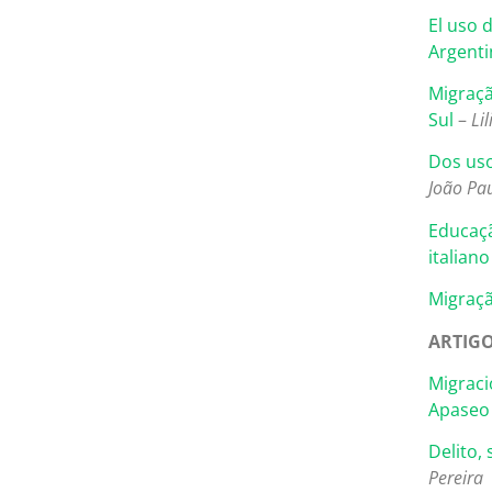
El uso 
Argenti
Migraçã
Sul
–
Li
Dos uso
João Pa
Educaçã
italiano
Migraçã
ARTIG
Migraci
Apaseo 
Delito,
Pereira