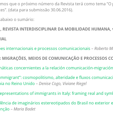
mos que o próximo número da Revista terá como tema “O
es”.
(data para submissão 30.06.2016).
 abaixo o sumário:
 REVISTA INTERDISCIPLINAR DA MOBILIDADE HUMANA, v. X
IAL
es internacionais e processos comunicacionais
–
Roberto M
: MIGRAÇÕES, MEIOS DE COMUNICAÇÃO E PROCESSOS 
áticas concernientes a la relación comunicación-migració
 Immigrant”: cosmopolitismo, alteridade e fluxos comunic
ia no Reino Unido
–
Denise Cogo, Viviane Riegel
epresentations of immigrants in Italy: framing real and sym
lência de imaginários estereotipados do Brasil no exterior 
nção
–
Maria Badet