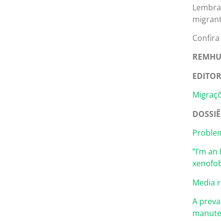
Lembra
migrant
Confira
REMHU,
EDITOR
Migraçõ
DOSSIÊ
Problem
“I’m an
xenofob
Media r
A preva
manute