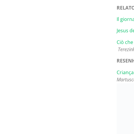
RELATO
Il gior
Jesus d
Ciò che
Terezinh
RESENH
Criança
Martusce