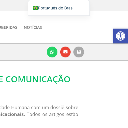
Português do Brasil
English
Italiano
UGERIDAS
NOTÍCIAS
Barra de Fe
Español
DE COMUNICAÇÃO
bilidade Humana com um dossiê sobre
cacionais.
Todos os artigos estão