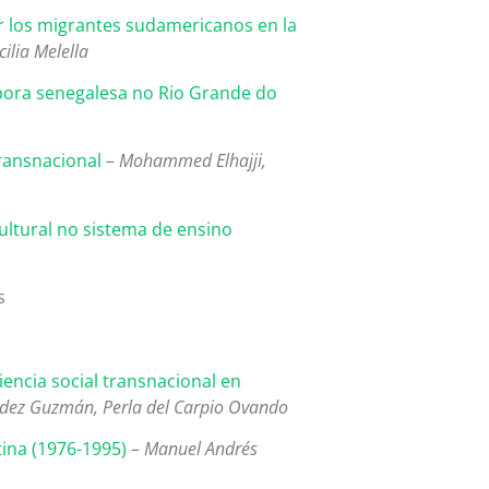
or los migrantes sudamericanos en la
cilia Melella
pora senegalesa no Rio Grande do
transnacional
–
Mohammed Elhajji,
cultural no sistema de ensino
s
iencia social transnacional en
ndez Guzmán, Perla del Carpio Ovando
tina (1976-1995)
–
Manuel Andrés