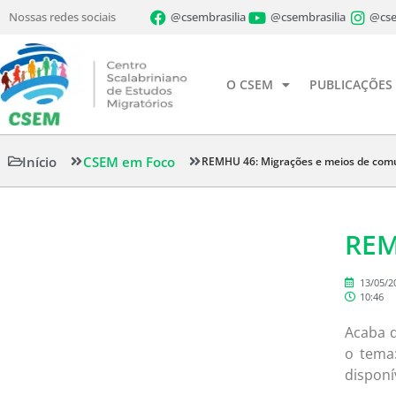
Nossas redes sociais
@csembrasilia
@csembrasilia
@cse
O CSEM
PUBLICAÇÕES
Início
CSEM em Foco
REMHU 46: Migrações e meios de com
REM
13/05/2
10:46
Acaba d
o tema
disponív