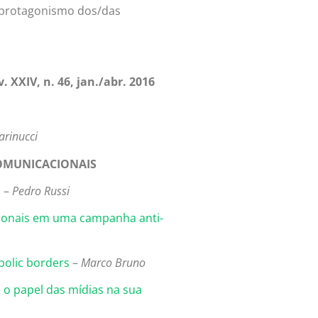
 protagonismo dos/das
XIV, n. 46, jan./abr. 2016
arinucci
COMUNICACIONAIS
n
–
Pedro Russi
acionais em uma campanha anti-
bolic borders
–
Marco Bruno
e o papel das mídias na sua