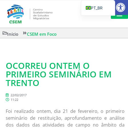
Barra de Fe
PT_BR
EN
IT
LEITURAS 
Início
CSEM em Foco
ES
OCORREU ONTEM O
PRIMEIRO SEMINÁRIO EM
TRENTO
22/02/2017
11:22
Foi realizado ontem, dia 21 de fevereiro, o primeiro
seminário de restituição, aprofundamento e análise
dos dados das atividades de campo no âmbito da