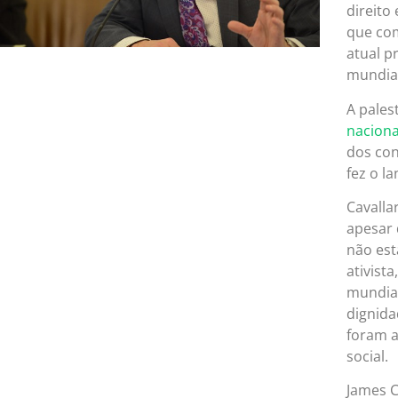
direito
que com
atual p
mundial
A pales
naciona
dos con
fez o l
Cavalla
apesar 
não est
ativist
mundial
dignida
foram a
social.
James C