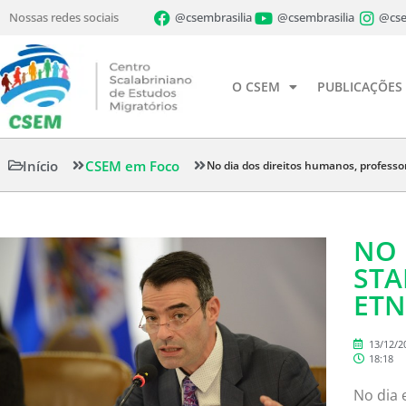
Nossas redes sociais
@csembrasilia
@csembrasilia
@cse
O CSEM
PUBLICAÇÕES
Início
CSEM em Foco
No dia dos direitos humanos, professo
NO 
STA
ET
13/12/2
18:18
No dia 