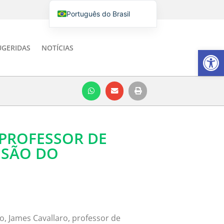
Português do Brasil
English
Italiano
UGERIDAS
NOTÍCIAS
Barra de Fe
Español
 PROFESSOR DE
NSÃO DO
, James Cavallaro, professor de