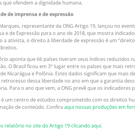
os que ofendem a dignidade humana.
ade de imprensa e de expressão
Marques, representante da ONG Artigo 19, lançou no evento
a e de Expressão para o ano de 2018, que mostra indicado
 a ativista, o direito à liberdade de expressão é um “direit
direitos.
ório aponta que 66 países tiveram seus índices reduzidos n
ão. O Brasil ficou em 3° lugar entre os países que mais re
de Nicarágua e Polônia. Estes dados significam que mais d
 retrocesso dessa liberdade no ano em que a garantia dess
ória. Para o ano que vem, a ONG prevê que os indicadores 
 é um centro de estudos comprometido com os direitos h
nação de conteúdo. Confira
aqui nossas produções em for
o relatório no site do Artigo 19 clicando aqui.