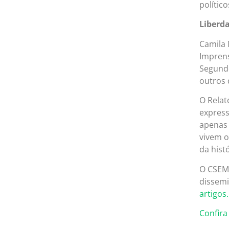
polític
Liberd
Camila 
Imprens
Segundo
outros 
O Relat
express
apenas 
vivem o
da hist
O CSEM
dissemi
artigos.
Confira 