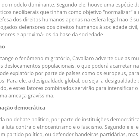
e do modelo dominante. Segundo ele, houve uma espécie d
íticos neoliberais que tinham como objetivo “normalizar” a 
efesa dos direitos humanos apenas na esfera legal não é su
ogados defensores dos direitos humanos à sociedade civil, p
nsores e aproximá-los da base da sociedade.
ão
tange o fenômeno migratório, Cavallaro adverte que as mu
 deslocamentos populacionais, o que poderá acarretar na 
de expiatório por parte de países como os europeus, para le
. Para ele, a desigualdade global, ou seja, a desigualdade
do, e estes fatores combinados servirão para intensificar 
ma ameaça gravíssima.
ipação democrática
da no debate político, por parte de instituições democrática
 a luta contra o etnocentrismo e o fascismo. Segundo ele, e
m partido político, ou defender bandeiras partidárias, mas a