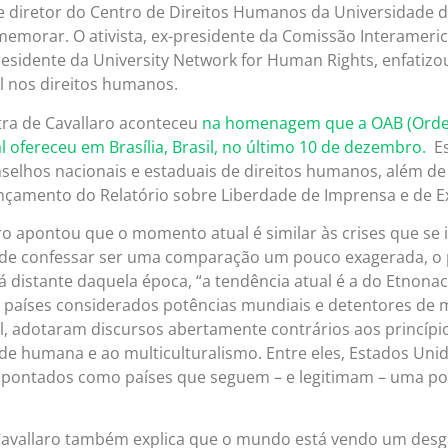
 e diretor do Centro de Direitos Humanos da Universidade d
emorar. O ativista, ex-presidente da Comissão Interameri
residente da University Network for Human Rights, enfatiz
 nos direitos humanos.
tra de Cavallaro aconteceu
na homenagem que a OAB (Ordem
l ofereceu em Brasília, Brasil, no último 10 de dezembro.
Es
selhos nacionais e estaduais de direitos humanos, além de 
ançamento do Relatório sobre Liberdade de Imprensa e de E
ro apontou que o momento atual é similar às crises que se 
de confessar ser uma comparação um pouco exagerada, o p
á distante daquela época, “a tendência atual é a do Etnonac
a, países considerados potências mundiais e detentores de
, adotaram discursos abertamente contrários aos princípio
de humana e ao multiculturalismo. Entre eles, Estados Unidos
pontados como países que seguem – e legitimam – uma polít
avallaro também explica que o mundo está vendo um desg