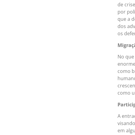
de cris
por pol
que a d
dos adv
os defe
Migraç
No que 
enormes
como bo
humanos
crescen
como u
Partic
A entra
visando
em algu