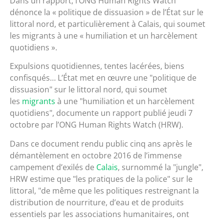
Dans un rapport, l’ONG Human Rights Watch
dénonce la « politique de dissuasion » de l’État sur le
littoral nord, et particulièrement à Calais, qui soumet
les migrants à une « humiliation et un harcèlement
quotidiens ».
Expulsions quotidiennes, tentes lacérées, biens
confisqués… L’État met en œuvre une
politique de
dissuasion
​sur le littoral nord, qui soumet
les
migrants
à une
humiliation et un harcèlement
quotidiens
​, documente un rapport publié jeudi 7
octobre par l’ONG Human Rights Watch (HRW).
Dans ce document rendu public cinq ans après le
démantèlement en octobre 2016 de l’immense
campement d’exilés de
Calais
, surnommé la
jungle
,
HRW estime que
les pratiques de la police
sur le
littoral,
de même que les politiques restreignant la
distribution de nourriture, d’eau et de produits
essentiels par les associations humanitaires, ont