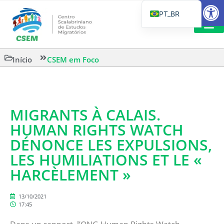
Barra de Fe
PT_BR
EN
IT
LEITURAS 
Início
CSEM em Foco
ES
MIGRANTS À CALAIS.
HUMAN RIGHTS WATCH
DÉNONCE LES EXPULSIONS,
LES HUMILIATIONS ET LE «
HARCÈLEMENT »
13/10/2021
17:45