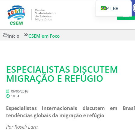
Ba
PT_BR
EN
IT
LEITURAS 
Início
CSEM em Foco
ES
ESPECIALISTAS DISCUTEM
MIGRAÇÃO E REFÚGIO
06/06/2016
10:51
Especialistas internacionais discutem em Brasí
tendências globais da migração e refúgio
Por Roseli Lara