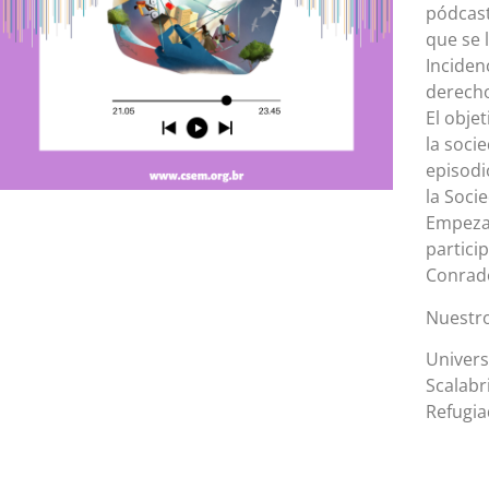
pódcast
que se 
Inciden
derecho
El obje
la soci
episodi
la Soci
Empezam
partici
Conrad
Nuestr
Univers
Scalabr
Refugia