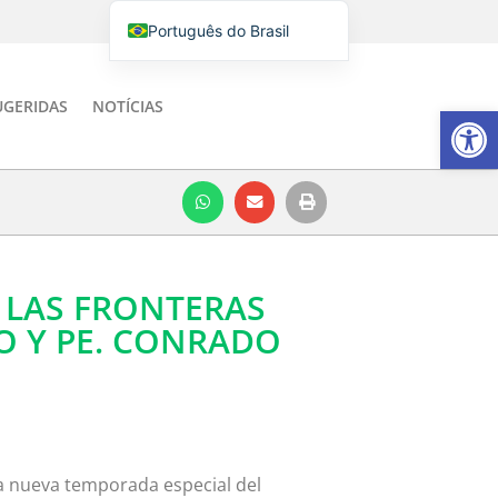
Português do Brasil
English
Italiano
UGERIDAS
NOTÍCIAS
Barra de Fe
Español
N LAS FRONTERAS
 Y PE. CONRADO
 nueva temporada especial del