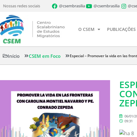
Nossas redes sociais
@csembrasilia
@csembrasilia
@cse
O CSEM
PUBLICAÇÕES
Início
CSEM em Foco
Especial – Promover la vida en las fro
ESP
CON
ZEP
06/01/2
09:31