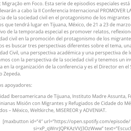
 Migração em Foco. Esta serie de episodios especiales está 
llevarán a cabo la II Conferencia Internacional PROMOVER 
cia de la sociedad civil en el protagonismo de los migrantes
s que tendrá lugar en Tijuana, México, de 21 a 23 de marzo
tivo de la temporada especial es promover relatos, reflexio
edad civil en la promoción del protagonismo de los migrantes
os es buscar tres perspectivas diferentes sobre el tema, una
edad Civil, una perspectiva académica y una perspectiva de 
os con la perspectiva de la sociedad civil y tenemos un i
pa en la organización de la conferencia y es el Director en el
o Zepeda.
os apoyadores:
idad Iberoamericana de Tijuana, Instituto Madre Assunta, 
inianas Misión con Migrantes y Refugiados de Cidade do Méxi
dos – México, Weltkirche, MISEREOR y ADVENIAT.
[maxbutton id=”4″ url=”https://open.spotify.com/episo
si=xP_qWnrJQPKAzVVJ3OzWww” text=”Escuch