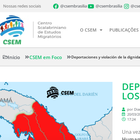
Nossas redes sociais
@csembrasilia
@csembrasilia
@cse
O CSEM
PUBLICAÇÕES
Início
CSEM em Foco
Deportaciones y violación de la digni
DEP
LOS
por Dia
20/03/2
17:24
Una vez
Huma