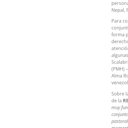
persona
Nepal, 
Para co
conjunt
forma p
derecho
atenció
algunas
Scalabr
(PMH) –
Alma Ro
venezol
Sobre l
de la
R
muy fund
conjunto
pastoral
momento