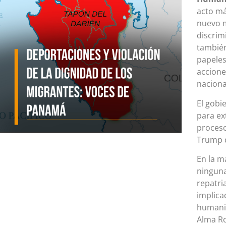
acto má
nuevo m
discrim
también
papeles
accione
naciona
El gobi
para ex
proceso
Trump d
En la m
ninguna
repatri
implica
humanit
Alma Ro