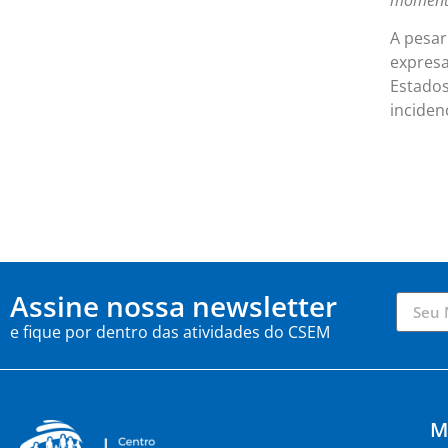
A pesar
expresa
Estados
inciden
Assine nossa newsletter
e fique por dentro das atividades do CSEM
M