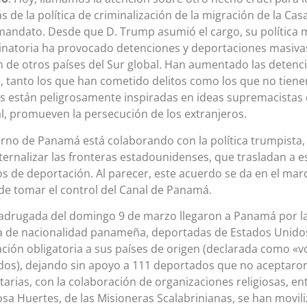
s de la política de criminalización de la migración de la Cas
andato. Desde que D. Trump asumió el cargo, su política m
inatoria ha provocado detenciones y deportaciones masivas
 de otros países del Sur global. Han aumentado las detenci
, tanto los que han cometido delitos como los que no tiene
s están peligrosamente inspiradas en ideas supremacistas
l, promueven la persecución de los extranjeros.
erno de Panamá está colaborando con la política trumpista
ternalizar las fronteras estadounidenses, que trasladan a es
s de deportación. Al parecer, este acuerdo se da en el ma
e tomar el control del Canal de Panamá.
adrugada del domingo 9 de marzo llegaron a Panamá por la
 de nacionalidad panameña, deportadas de Estados Unidos.
ación obligatoria a sus países de origen (declarada como «v
dos), dejando sin apoyo a 111 deportados que no aceptaron 
arias, con la colaboración de organizaciones religiosas, ent
sa Huertes, de las Misioneras Scalabrinianas, se han movi