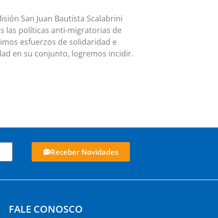
isión San Juan Bautista Scalabrini
las políticas anti-migratorias de
imos esfuerzos de solidaridad e
dad en su conjunto, logremos incidir.
Receber Novidades
FALE CONOSCO