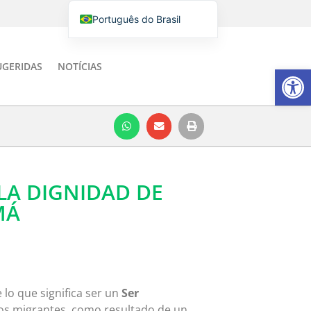
Português do Brasil
English
Italiano
UGERIDAS
NOTÍCIAS
Barra de Fe
Español
LA DIGNIDAD DE
MÁ
 lo que significa ser un
Ser
los migrantes, como resultado de un