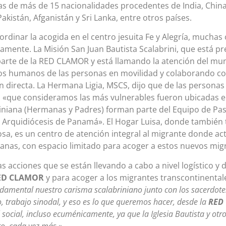
s de más de 15 nacionalidades procedentes de India, China,
Pakistán, Afganistán y Sri Lanka, entre otros países.
ordinar la acogida en el centro jesuita Fe y Alegría, mucha
amente. La Misión San Juan Bautista Scalabrini, que está 
arte de la RED CLAMOR y está llamando la atención del mun
s humanos de las personas en movilidad y colaborando con
n directa. La Hermana Ligia, MSCS, dijo que de las person
 «que consideramos las más vulnerables fueron ubicadas en
iniana (Hermanas y Padres) forman parte del Equipo de Pa
 Arquidiócesis de Panamá». El Hogar Luisa, donde también
sa, es un centro de atención integral al migrante donde act
anas, con espacio limitado para acoger a estos nuevos mig
as acciones que se están llevando a cabo a nivel logístico 
ED CLAMOR
y para acoger a los migrantes transcontinentale
amental nuestro carisma scalabriniano junto con los sacerdotes
, trabajo sinodal, y eso es lo que queremos hacer, desde la
RED
 social, incluso ecuménicamente, ya que la Iglesia Bautista y ot
, cada vez más.»