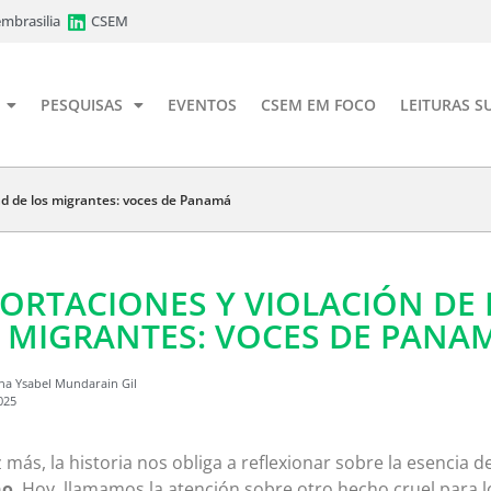
mbrasilia
CSEM
PESQUISAS
EVENTOS
CSEM EM FOCO
LEITURAS S
dad de los migrantes: voces de Panamá
ORTACIONES Y VIOLACIÓN DE 
 MIGRANTES: VOCES DE PANA
na Ysabel Mundarain Gil
025
 más, la historia nos obliga a reflexionar sobre la esencia de
no
. Hoy, llamamos la atención sobre otro hecho cruel para 