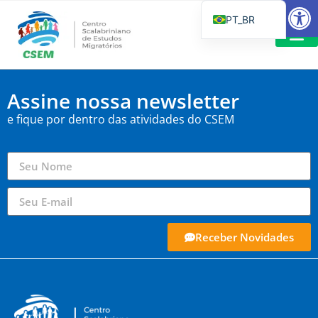
Barra de Fe
PT_BR
EN
IT
LEITURAS 
ES
Assine nossa newsletter
e fique por dentro das atividades do CSEM
Receber Novidades