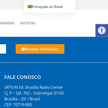
Português do Brasil
English
Italiano
UGERIDAS
NOTÍCIAS
Barra de Fe
Español
Receber Novidades
FALE CONOSCO
SRTV/N Ed. Brasília Radio Center
Cj. P – Qd. 702 – Sobrelojas 01/02
Brasília – DF / Brasil
CEP: 70719-900