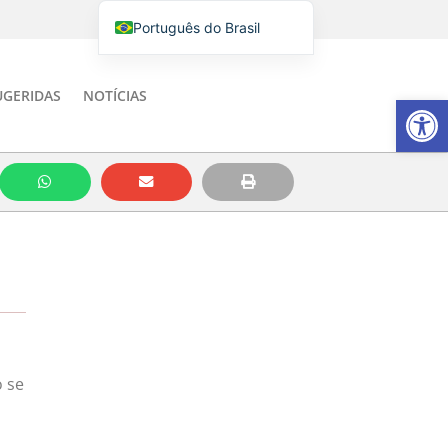
Português do Brasil
English
Italiano
UGERIDAS
NOTÍCIAS
Barra de Fe
Español
o se