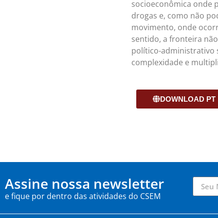
socioeconômica onde p
drogas e, como não pode
movimento, onde ocorre
sentido, a fronteira nã
político-administrativo
complexidade e multipl
DOWNLOAD PT
Assine nossa newsletter
e fique por dentro das atividades do CSEM