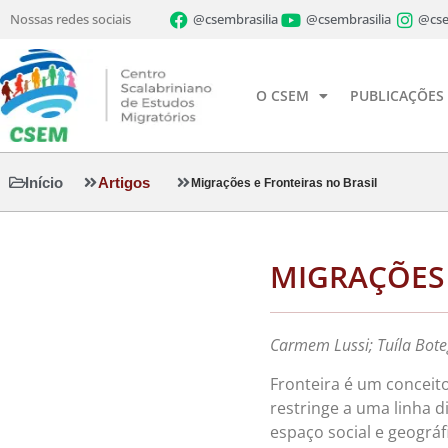
Nossas redes sociais
@csembrasilia
@csembrasilia
@cse
O CSEM
PUBLICAÇÕES
Início
Artigos
Migrações e Fronteiras no Brasil
MIGRAÇÕES 
Carmem Lussi; Tuíla Bote
Fronteira é um conceito
restringe a uma linha 
espaço social e geográfi