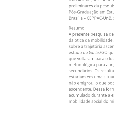
preliminares da pesqu
Pós-Graduação em Estu
Brasília – CEPPAC-UnB, 
Resumo:
A presente pesquisa de
da ótica da mobilidade 
sobre a trajetória asc
estado de Goiás/GO qu
que voltaram para o lo
metodológica para ating
secundários. Os result
estariam em uma situa
não emigrou, o que po
ascendente. Dessa form
acumulado durante a exp
mobilidade social do m