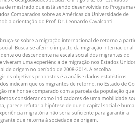
isa de mestrado que está sendo desenvolvida no Programa 
dos Comparados sobre as Américas da Universidade de
sob a orientação do Prof. Dr. Leonardo Cavalcanti.
bruça-se sobre a migração internacional de retorno a parti
social. Busca-se aferir o impacto da migração internacional
endente ou descendente na escala social dos migrantes do
e viveram uma experiência de migração nos Estados Unido
cal de origem no período de 2008-2014. A escolha
ir os objetivos propostos é a análise dados estatísticos
ados indicam que os migrantes de retorno, no Estado de Go
ção melhor se comparado com a parcela da população que
demos considerar como indicadores de uma mobilidade soc
a, parece refutar a hipótese de que o capital social e hum
eriência migratória não seria suficiente para garantir a
igrante que retorna à sociedade de origem.