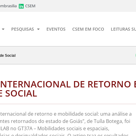
mbrasilia
CSEM
PESQUISAS
EVENTOS
CSEM EM FOCO
LEITURAS S
de Social
INTERNACIONAL DE RETORNO 
 SOCIAL
ternacional de retorno e mobilidade social: uma análise a
ntes retornados do estado de Goiás”, de Tuíla Botega, foi
LAB no GT37A – Mobilidades sociais e espaciais,
rias e desigualdades sociais. O artigo traz os resultados