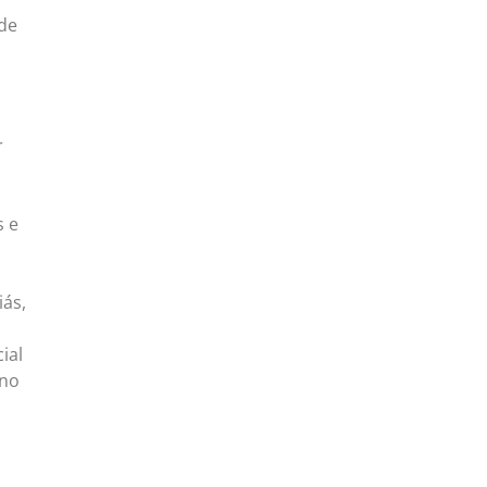
de
r
s e
iás,
ial
ano