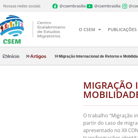
Nossas redes sociais
@csembrasilia
@csembrasilia
@cse
O CSEM
PUBLICAÇÕES
Início
Artigos
Migração Internacional de Retorno e Mobilida
MIGRAÇÃO 
MOBILIDADE
O trabalho “Migração in
partir do caso de migra
apresentado no XII CON
transformações identitá