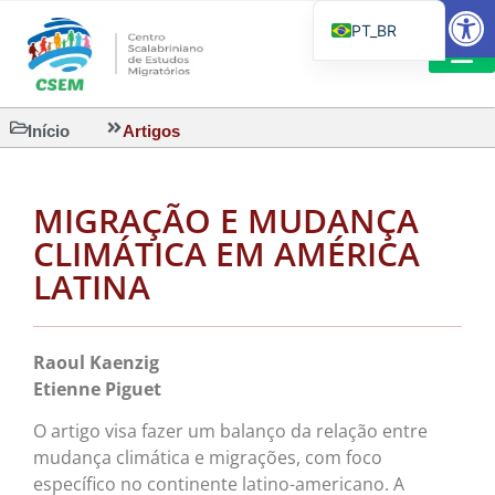
Barra de Fe
PT_BR
EN
IT
LEITURAS 
Início
Artigos
ES
MIGRAÇÃO E MUDANÇA
CLIMÁTICA EM AMÉRICA
LATINA
Raoul Kaenzig
Etienne Piguet
O artigo visa fazer um balanço da relação entre
mudança climática e migrações, com foco
específico no continente latino-americano. A