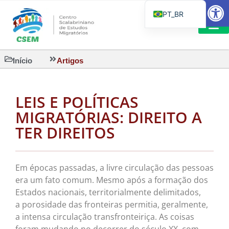
Barra de Fe
PT_BR
EN
IT
LEITURAS 
Início
Artigos
ES
LEIS E POLÍTICAS
MIGRATÓRIAS: DIREITO A
TER DIREITOS
Em épocas passadas, a livre circulação das pessoas
era um fato comum. Mesmo após a formação dos
Estados nacionais, territorialmente delimitados,
a porosidade das fronteiras permitia, geralmente,
a intensa circulação transfronteiriça. As coisas