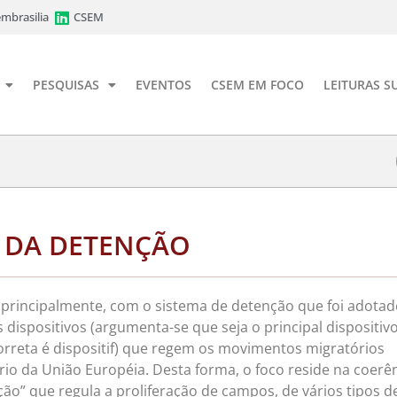
mbrasilia
CSEM
PESQUISAS
EVENTOS
CSEM EM FOCO
LEITURAS S
 DA DETENÇÃO
, principalmente, com o sistema de detenção que foi adota
dispositivos (argumenta-se que seja o principal dispositivo
correta é dispositif) que regem os movimentos migratórios
ório da União Européia. Desta forma, o foco reside na coerê
ação” que regula a proliferação de campos, de vários tipos d