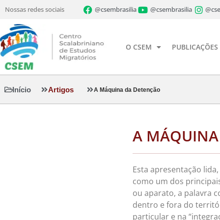
Nossas redes sociais
@csembrasilia
@csembrasilia
@cse
O CSEM
PUBLICAÇÕES
Início
Artigos
A Máquina da Detenção
A MÁQUINA
Esta apresentação lida
como um dos principais 
ou aparato, a palavra 
dentro e fora do territ
particular e na “integr