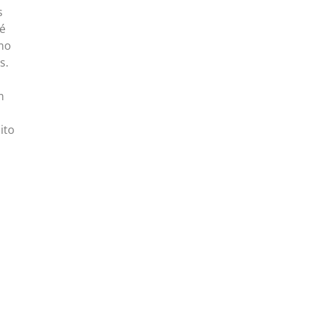
s
 é
smo
s.
m
ito