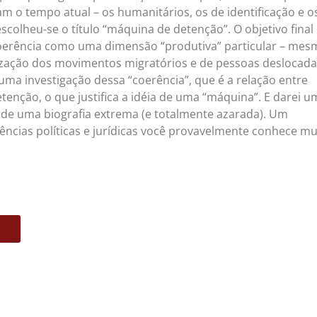
m o tempo atual – os humanitários, os de identificação e o
escolheu-se o título “máquina de detenção”. O objetivo final
 coerência como uma dimensão “produtiva” particular – me
zação dos movimentos migratórios e de pessoas deslocada
 uma investigação dessa “coerência”, que é a relação entre
tenção, o que justifica a idéia de uma “máquina”. E darei u
de uma biografia extrema (e totalmente azarada). Um
ncias políticas e jurídicas você provavelmente conhece mu