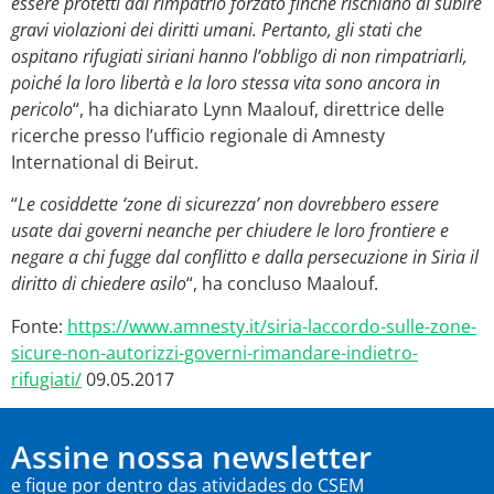
essere protetti dal rimpatrio forzato finché rischiano di subire
gravi violazioni dei diritti umani. Pertanto, gli stati che
ospitano rifugiati siriani hanno l’obbligo di non rimpatriarli,
poiché la loro libertà e la loro stessa vita sono ancora in
pericolo
“, ha dichiarato Lynn Maalouf, direttrice delle
ricerche presso l’ufficio regionale di Amnesty
International di Beirut.
“
Le cosiddette ‘zone di sicurezza’ non dovrebbero essere
usate dai governi neanche per chiudere le loro frontiere e
negare a chi fugge dal conflitto e dalla persecuzione in Siria il
diritto di chiedere asilo
“, ha concluso Maalouf.
Fonte:
https://www.amnesty.it/siria-laccordo-sulle-zone-
sicure-non-autorizzi-governi-rimandare-indietro-
rifugiati/
09.05.2017
Assine nossa newsletter
e fique por dentro das atividades do CSEM