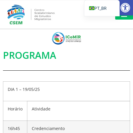
Barra de Fe
PT_BR
EN
IT
LEITURAS 
ES
PROGRAMA
DIA 1 – 19/05/25
Horário
Atividade
16h45
Credenciamento