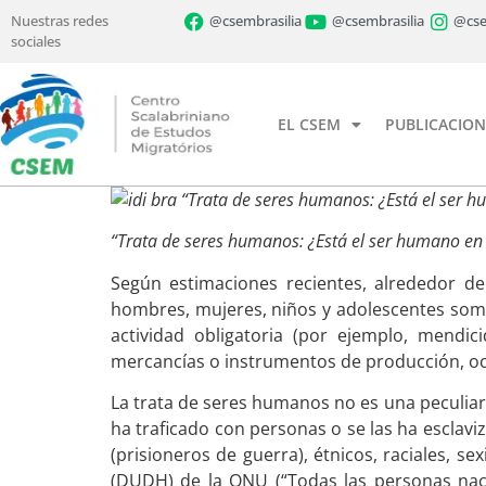
Nuestras redes
@csembrasilia
@csembrasilia
@cse
sociales
EL CSEM
PUBLICACION
“Trata de seres humanos: ¿Está el ser hum
“Trata de seres humanos: ¿Está el ser humano en ve
Según estimaciones recientes, alrededor d
hombres, mujeres, niños y adolescentes somet
actividad obligatoria (por ejemplo, mend
mercancías o instrumentos de producción, oc
La trata de seres humanos no es una peculiar
ha traficado con personas o se las ha esclaviz
(prisioneros de guerra), étnicos, raciales, 
(DUDH) de la ONU (“Todas las personas nacen