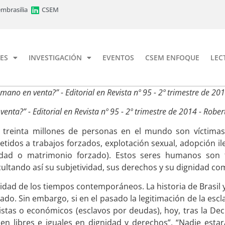
mbrasilia
CSEM
ES
INVESTIGACIÓN
EVENTOS
CSEM ENFOQUE
LEC
ano en venta?” - Editorial en Revista nº 95 - 2º trimestre de 20
nta?” - Editorial en Revista nº 95 - 2º trimestre de 2014 - Robe
e treinta millones de personas en el mundo son víctimas
idos a trabajos forzados, explotación sexual, adopción il
icidad o matrimonio forzado). Estos seres humanos son
ultando así su subjetividad, sus derechos y su dignidad c
idad de los tiempos contemporáneos. La historia de Brasi
ado. Sin embargo, si en el pasado la legitimación de la esc
sexistas o económicos (esclavos por deudas), hoy, tras la 
 libres e iguales en dignidad y derechos”, “Nadie estar