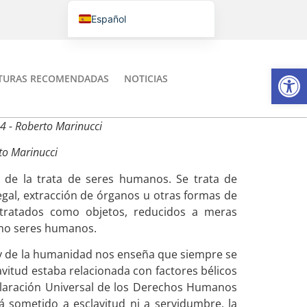
Español
Português do Brasil
English
Abrir
TURAS RECOMENDADAS
NOTICIAS
Italiano
14 - Roberto Marinucci
rto Marinucci
 de la trata de seres humanos. Se trata de
egal, extracción de órganos u otras formas de
 tratados como objetos, reducidos a meras
omo seres humanos.
l y de la humanidad nos enseña que siempre se
lavitud estaba relacionada con factores bélicos
Declaración Universal de los Derechos Humanos
á sometido a esclavitud ni a servidumbre, la