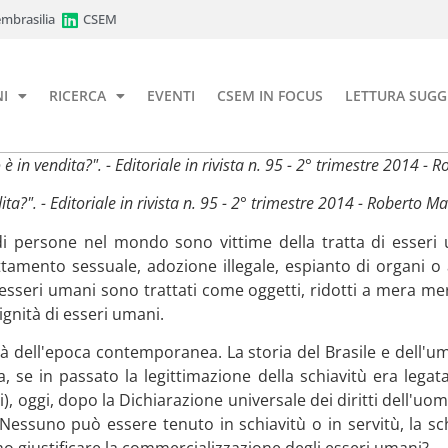
mbrasilia
CSEM
I
RICERCA
EVENTI
CSEM IN FOCUS
LETTURA SUGG
è in vendita?". - Editoriale in rivista n. 95 - 2° trimestre 2014 - 
ta?". - Editoriale in rivista n. 95 - 2° trimestre 2014 - Roberto Ma
di persone nel mondo sono vittime della tratta di esseri
ttamento sessuale, adozione illegale, espianto di organi o 
 esseri umani sono trattati come oggetti, ridotti a mera 
 dignità di esseri umani.
ità dell'epoca contemporanea. La storia del Brasile e dell'
a, se in passato la legittimazione della schiavitù era legata a
ti), oggi, dopo la Dichiarazione universale dei diritti dell'u
, "Nessuno può essere tenuto in schiavitù o in servitù, la sc