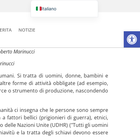
Italiano
Português do Brasil
English
ERITA
NOTIZIE
Aprire la
Español
Roberto Marinucci
rinucci
 umani. Si tratta di uomini, donne, bambini e
altre forme di attività obbligate (ad esempio,
merce o strumento di produzione, nascondendo
umanità ci insegna che le persone sono sempre
 fattori bellici (prigionieri di guerra), etnici,
omo delle Nazioni Unite (UDHR) ("Tutti gli uomini
hiavitù e la tratta degli schiavi devono essere